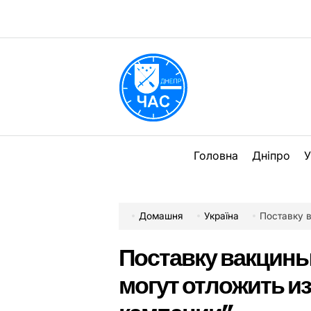
Перейти
до
вмісту
DPChas
Головна
Дніпро
У
Домашня
Україна
Поставку вакц
Поставку вакцины
могут отложить 