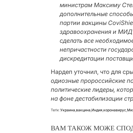
министрам Максиму Сте
дополнительные способы
партии вакцины CoviShie
здравоохранения и МИД
сделать все необходимое
непричастности государс
дискредитации поставщик
Нардеп уточнил, что для ср
одиозные пророссийские по
политические лидеры, котор
на фоне дестабилизации стр
Теґи:
Украина
,
вакцина
,
Индия
,
коронавирус
,
Ми
ВАМ ТАКОЖ МОЖЕ СПО