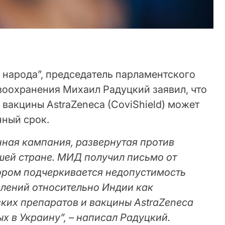
 народа”, председатель парламентского
воохранения Михаил Радуцкий заявил, что
вакцины AstraZeneca (CoviShield) может
нный срок.
ная кампания, развернутая против
шей стране. МИД получил письмо от
тором подчеркивается недопустимость
лений относительно Индии как
ких препаратов и вакцины AstraZeneca
ых в Украину”, – написал Радуцкий.