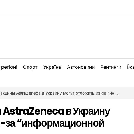
 регіоні
Спорт
Україна
Автоновини
Рейтинги
Їж
ины AstraZeneca в Украину могут отложить из-за “информационной кампании”
 AstraZeneca в Украину
из-за “информационной