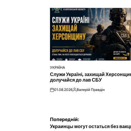
УКРАЇНА
ОПУБЛІКУВАТИ
Служи Україні, захищай Херсонщи
У
долучайся до лав СБУ
01.08.2026
Валерій Правдін
on
Опубліковано
Навігація
Попередній:
Украинцы могут остаться без вак