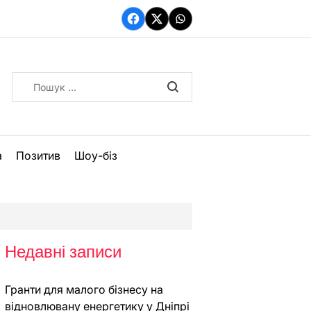
Facebook
Twitter
WhatsApp
Пошук:
а
Позитив
Шоу-біз
Недавні записи
Гранти для малого бізнесу на
відновлювану енергетику у Дніпрі