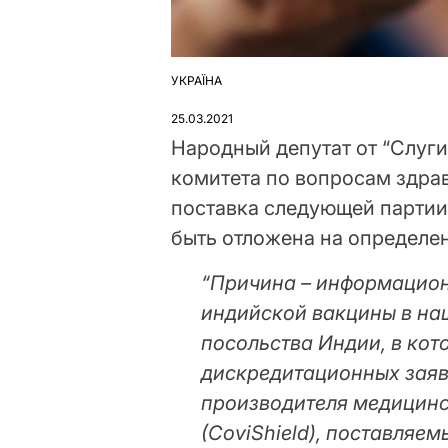
УКРАЇНА
ОПУБЛІКУВАТИ
У
25.03.2021
Народный депутат от “Слуги
комитета по вопросам здра
поставка следующей партии 
быть отложена на определе
“Причина – информацион
индийской вакцины в на
посольства Индии, в ко
дискредитационных заяв
производителя медицинс
(CoviShield), поставляем