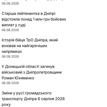
06.08.2026
Старша лейтенантка в Дніпрі
відстояла понад 1 млн грн бойових
виплат у суді
06.08.2026
Історія бійця ТрО Дніпра, який
воював на найгарячіших
напрямках
06.08.2026
У Донецькій області загинув
військовий з Дніпропетровщини
Роман Юхименко
06.08.2026
Зміни у русі громадського
транспорту Дніпра 6 серпня 2026
року