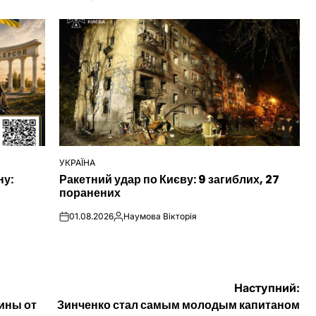
УКРАЇНА
ОПУБЛІКУВАТИ
ну:
Ракетний удар по Києву: 9 загиблих, 27
У
поранених
01.08.2026
Наумова Вікторія
on
Опубліковано
Наступний:
цины от
Зинченко стал самым молодым капитаном