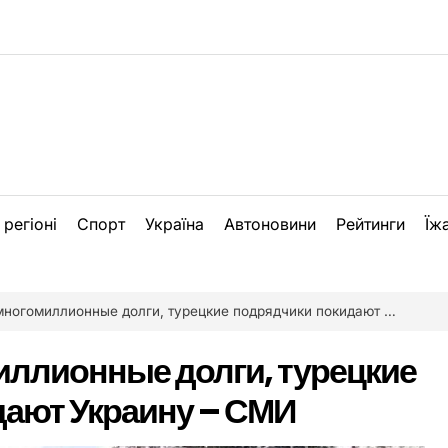
 регіоні
Спорт
Україна
Автоновини
Рейтинги
Їж
огомиллионные долги, турецкие подрядчики покидают Украину – СМИ
иллионные долги, турецкие
дают Украину – СМИ