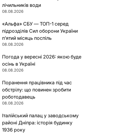
лічильників води
08.08.2026
«Альфа» СБУ — ТОП-1 серед
підрозділів Сил оборони України
п’ятий місяць поспіль
08.08.2026
Погода у вересні 2026: якою буде
осінь в Україні
08.08.2026
Поранення працівника під час
обстрілу: що повинен зробити
роботодавець
08.08.2026
Італійський палац у заводському
районі Дніпра: історія будинку
1936 року