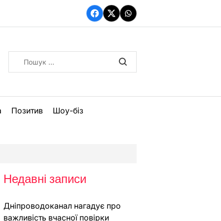
Facebook
Twitter
WhatsApp
Пошук:
а
Позитив
Шоу-біз
Недавні записи
Дніпроводоканал нагадує про
важливість вчасної повірки