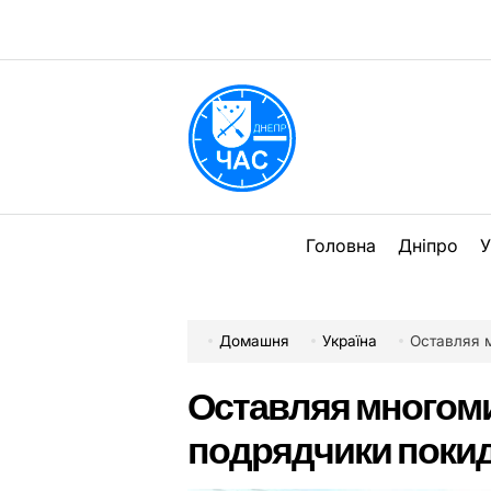
Перейти
до
вмісту
DPChas
Головна
Дніпро
У
Домашня
Україна
Оставляя мн
Оставляя многом
подрядчики поки