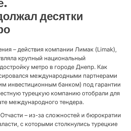
е.
должал десятки
ро
ния – действия компании Лимак (Limak),
ствляла крупный национальный
достройку метро в городе Днепр. Как
ансировался международными партнерами
им инвестиционным банком) под гарантии
звестную турецкую компанию отобрали для
тате международного тендера.
Отчасти – из-за сложностей и бюрократии
власти, с которыми столкнулись турецкие