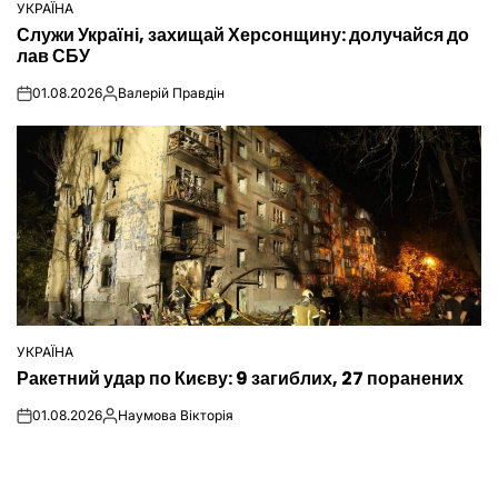
УКРАЇНА
ОПУБЛІКУВАТИ
Служи Україні, захищай Херсонщину: долучайся до
У
лав СБУ
01.08.2026
Валерій Правдін
on
Опубліковано
УКРАЇНА
ОПУБЛІКУВАТИ
Ракетний удар по Києву: 9 загиблих, 27 поранених
У
01.08.2026
Наумова Вікторія
on
Опубліковано