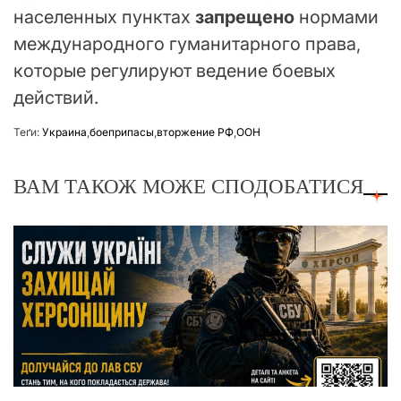
населенных пунктах
запрещено
нормами
международного гуманитарного права,
которые регулируют ведение боевых
действий.
Теґи:
Украина
,
боеприпасы
,
вторжение РФ
,
ООН
ВАМ ТАКОЖ МОЖЕ СПОДОБАТИСЯ