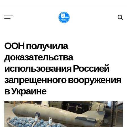
Перейти
до
вмісту
DPChas
ООН получила
доказательства
использования Россией
запрещенного вооружения
в Украине