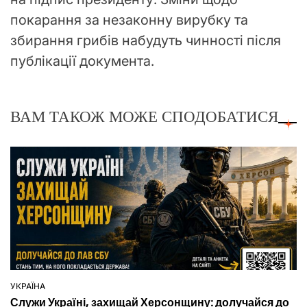
покарання за незаконну вирубку та
збирання грибів набудуть чинності після
публікації документа.
ВАМ ТАКОЖ МОЖЕ СПОДОБАТИСЯ
УКРАЇНА
ОПУБЛІКУВАТИ
Служи Україні, захищай Херсонщину: долучайся до
У