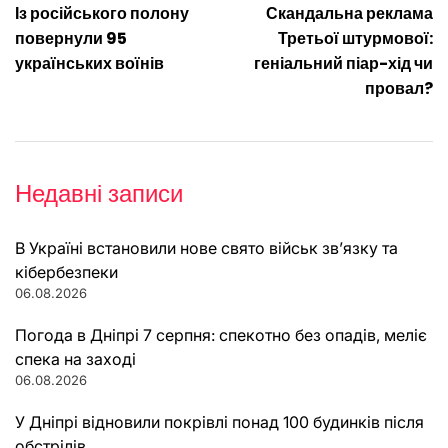
Із російського полону
Скандальна реклама
записів
повернули 95
Третьої штурмової:
українських воїнів
геніальний піар-хід чи
провал?
Недавні записи
В Україні встановили нове свято військ зв’язку та
кібербезпеки
06.08.2026
Погода в Дніпрі 7 серпня: спекотно без опадів, меліє
спека на заході
06.08.2026
У Дніпрі відновили покрівлі понад 100 будинків після
обстрілів