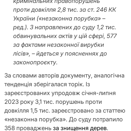
кримінальних правопорушень
проти довкілля 2,8 тис. за ст. 246 КК
України («незаконна порубка» –
ред.). З направлених до суду 1,2 тис.
обвинувальних актів у цій сфері, 577
за фактами незаконної вирубки
лісів», – йдеться у поясненнях до
законопроєкту.
За словами авторів документу, аналогічна
тенденція зберігалася торік. Із
зареєстрованих упродовж січня-липня
2023 року 3,1 тис. порушень проти
довкілля 1,5 тис. зареєстровано за статтею
«незаконна порубка». До суду потрапило
358 проваджень
за знищення дерев
.