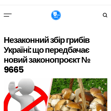
Перейти
до
вмісту
DPChas
Незаконний збір грибів
Україні: що передбачає
новий законопроєкт №
9665