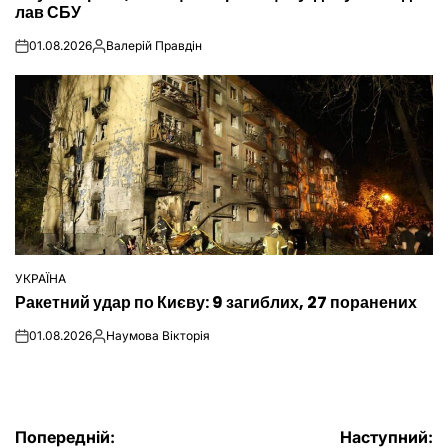
лав СБУ
01.08.2026
Валерій Правдін
on
Опубліковано
УКРАЇНА
ОПУБЛІКУВАТИ
Ракетний удар по Києву: 9 загиблих, 27 поранених
У
01.08.2026
Наумова Вікторія
on
Опубліковано
Навігація
Попередній:
Наступний: