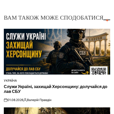
ВАМ ТАКОЖ МОЖЕ СПОДОБАТИСЯ
УКРАЇНА
ОПУБЛІКУВАТИ
Служи Україні, захищай Херсонщину: долучайся до
У
лав СБУ
01.08.2026
Валерій Правдін
on
Опубліковано