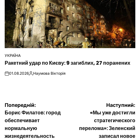
УКРАЇНА
ОПУБЛІКУВАТИ
Ракетний удар по Києву: 9 загиблих, 27 поранених
У
01.08.2026
Наумова Вікторія
on
Опубліковано
Навігація
Попередній:
Наступний:
Борис Филатов: город
«Мы уже достигли
записів
обеспечивает
стратегического
нормальную
перелома»: Зеленский
жизнедеятельность
записал новое