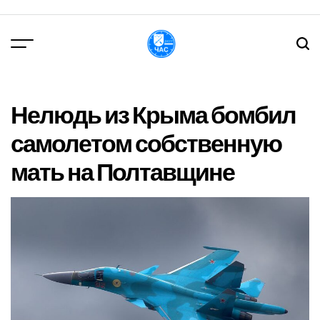
Перейти
до
вмісту
DPChas
Нелюдь из Крыма бомбил
самолетом собственную
мать на Полтавщине