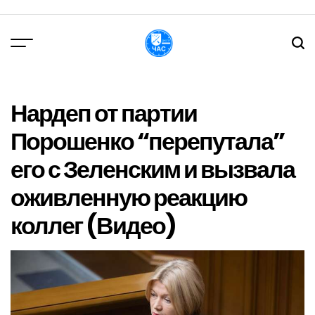
Перейти
до
вмісту
DPChas
Нардеп от партии
Порошенко “перепутала”
его с Зеленским и вызвала
оживленную реакцию
коллег (Видео)