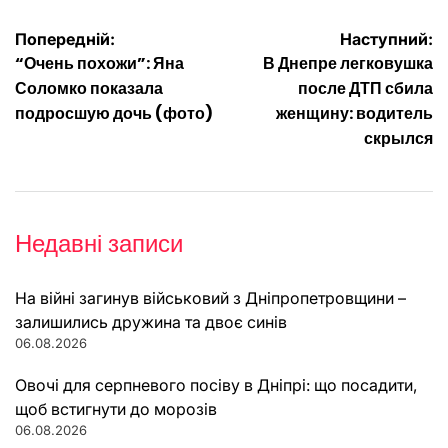
Навігація
Попередній:
Наступний:
“Очень похожи”: Яна
В Днепре легковушка
записів
Соломко показала
после ДТП сбила
подросшую дочь (фото)
женщину: водитель
скрылся
Недавні записи
На війні загинув військовий з Дніпропетровщини –
залишились дружина та двоє синів
06.08.2026
Овочі для серпневого посіву в Дніпрі: що посадити,
щоб встигнути до морозів
06.08.2026