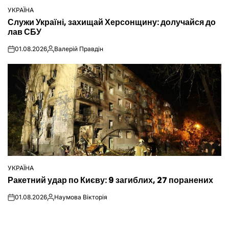
УКРАЇНА
ОПУБЛІКУВАТИ
Служи Україні, захищай Херсонщину: долучайся до
У
лав СБУ
01.08.2026
Валерій Правдін
on
Опубліковано
УКРАЇНА
ОПУБЛІКУВАТИ
Ракетний удар по Києву: 9 загиблих, 27 поранених
У
01.08.2026
Наумова Вікторія
on
Опубліковано