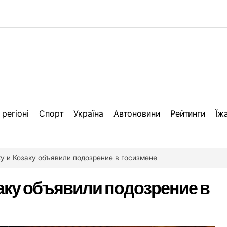
 регіоні
Спорт
Україна
Автоновини
Рейтинги
Їж
у и Козаку объявили подозрение в госизмене
аку объявили подозрение в