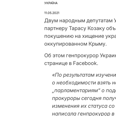
УКРАЇНА
ОПУБЛІКУВАТИ
У
11.05.2021
Двум народным депутатам У
партнеру Тарасу Козаку объ
покушению на хищение укра
оккупированном Крыму.
Об этом генпрокурор Украи
странице в Facebook.
«По результатам изучени
о необходимости взять н
„парламентариям“ о подо
прокуроры сегодня полу
изменения их статуса со
написала генпрокурор в 