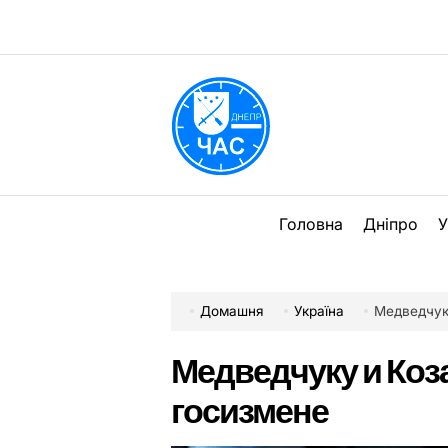
Перейти
до
вмісту
DPChas
Головна
Дніпро
У
Домашня
Україна
Медведчук
Медведчуку и Коз
госизмене