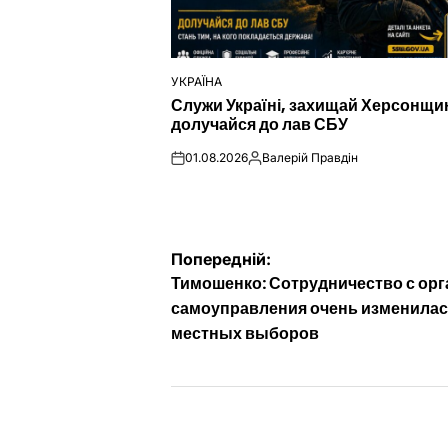
УКРАЇНА
ОПУБЛІКУВАТИ
Служи Україні, захищай Херсонщи
У
долучайся до лав СБУ
01.08.2026
Валерій Правдін
on
Опубліковано
Навігація
Попередній:
Тимошенко: Сотрудничество с ор
записів
самоуправления очень изменилас
местных выборов