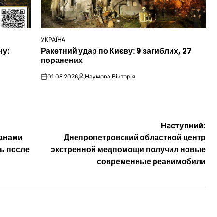
УКРАЇНА
ОПУБЛІКУВАТИ
ну:
Ракетний удар по Києву: 9 загиблих, 27
У
поранених
01.08.2026
Наумова Вікторія
on
Опубліковано
Наступний:
ганами
Днепропетровский областной центр
ь после
экстренной медпомощи получил новые
современные реанимобили