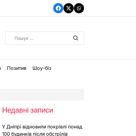
Facebook
Twitter
WhatsApp
Пошук:
а
Позитив
Шоу-біз
Недавні записи
У Дніпрі відновили покрівлі понад
100 будинків після обстрілів