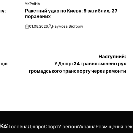
УКРАЇНА
ОПУБЛІКУВАТИ
ну:
Ракетний удар по Києву: 9 загиблих, 27
У
поранених
01.08.2026
Наумова Вікторія
on
Опубліковано
Наступний:
ція
У Дніпрі 24 травня змінено рух
громадського транспорту через ремонти
Головна
Дніпро
Спорт
У регіоні
Україна
Розміщення ре
acebook
Twitter
WhatsApp