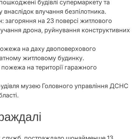
пошкоджені будівлі супермаркету та
у внаслідок влучання безпілотника.
: загоряння на 23 поверсі житлового
лучання дрона, руйнування конструктивних
пожежа на даху двоповерхового
ватному житловому будинку.
 пожежа на території гаражного
удівля музею Головного управління ДСНС
бласті.
раждалі
х служб, постраждало щонайменше 13