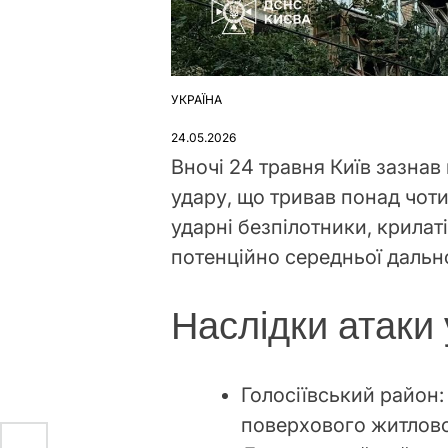
УКРАЇНА
ОПУБЛІКУВАТИ
У
24.05.2026
Вночі 24 травня Київ зазна
удару, що тривав понад чоти
ударні безпілотники, крилаті
потенційно середньої дальн
Наслідки атаки 
Голосіївський район:
поверхового житлово