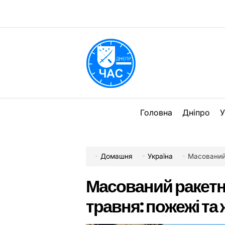
Перейти
до
вмісту
DPChas
Головна
Дніпро
У
Домашня
Україна
Масований 
Масований ракетни
травня: пожежі та