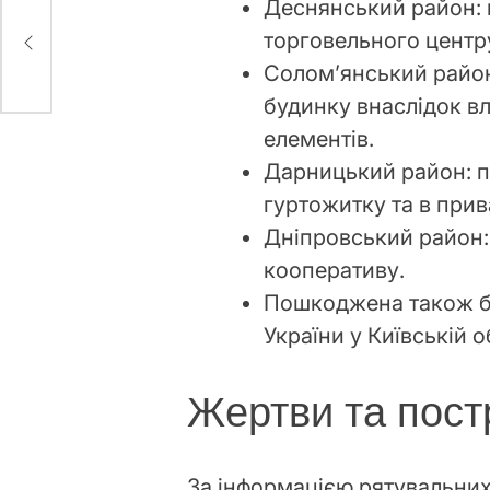
Деснянський район: 
торговельного центр
авня
Солом’янський район
будинку внаслідок в
елементів.
Дарницький район: 
гуртожитку та в при
Дніпровський район:
кооперативу.
Пошкоджена також б
України у Київській о
Жертви та пост
За інформацією рятувальни