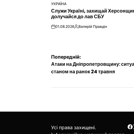
УКРАЇНА
ОПУБЛІКУВАТИ
Служи Україні, захищай Херсонщи
У
долучайся до лав СБУ
01.08.2026
Валерій Правдін
on
Опубліковано
Навігація
Попередній:
Атаки на Дніпропетровщину: ситуа
записів
станом на ранок 24 травня
Усі права захищені.
F