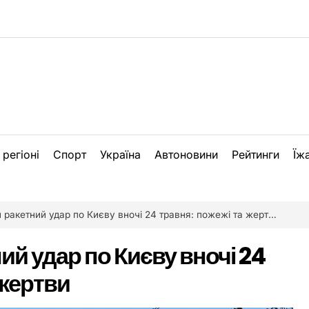
 регіоні
Спорт
Україна
Автоновини
Рейтинги
Їж
ракетний удар по Києву вночі 24 травня: пожежі та жертви
й удар по Києву вночі 24
 жертви