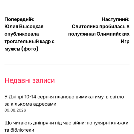
Навігація
Попередній:
Наступний:
Юлия Высоцкая
Свитолина пробилась в
записів
опубликовала
полуфинал Олимпийских
трогательный кадр с
Игр
мужем (фото)
Недавні записи
У Дніпрі 10-14 серпня планово вимикатимуть світло
за кількома адресами
09.08.2026
Що читають дніпряни під час війни: популярні книжки
та бібліотеки