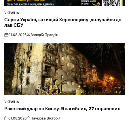
УКРАЇНА
ОПУБЛІКУВАТИ
Служи Україні, захищай Херсонщину: долучайся до
У
лав СБУ
01.08.2026
Валерій Правдін
on
Опубліковано
УКРАЇНА
ОПУБЛІКУВАТИ
Ракетний удар по Києву: 9 загиблих, 27 поранених
У
01.08.2026
Наумова Вікторія
on
Опубліковано