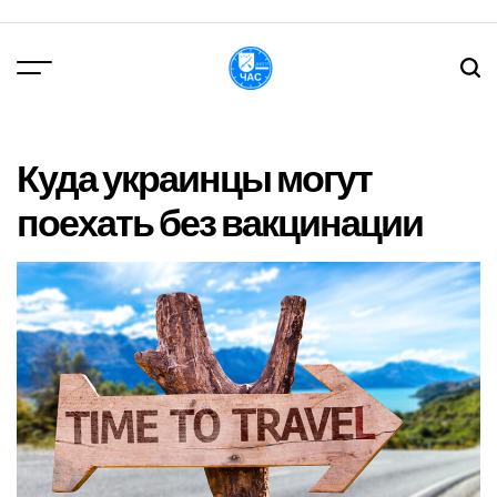
Перейти
до
вмісту
DPChas
Куда украинцы могут
поехать без вакцинации