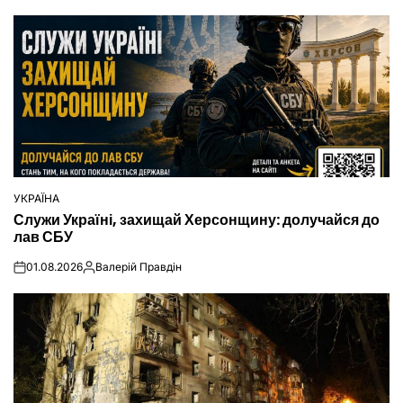
УКРАЇНА
ОПУБЛІКУВАТИ
Служи Україні, захищай Херсонщину: долучайся до
У
лав СБУ
01.08.2026
Валерій Правдін
on
Опубліковано