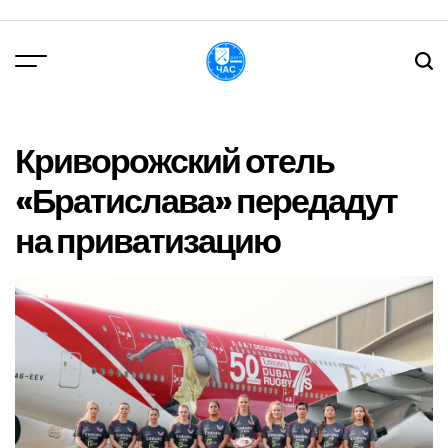
Перейти
до
вмісту
DPChas
Криворожский отель
«Братислава» передадут
на приватизацию