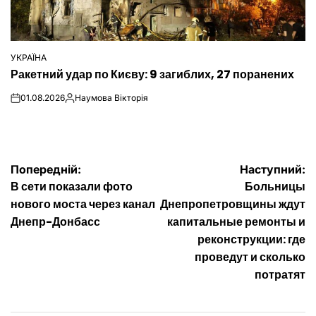
УКРАЇНА
ОПУБЛІКУВАТИ
Ракетний удар по Києву: 9 загиблих, 27 поранених
У
01.08.2026
Наумова Вікторія
on
Опубліковано
Навігація
Попередній:
Наступний:
В сети показали фото
Больницы
записів
нового моста через канал
Днепропетровщины ждут
Днепр-Донбасс
капитальные ремонты и
реконструкции: где
проведут и сколько
потратят