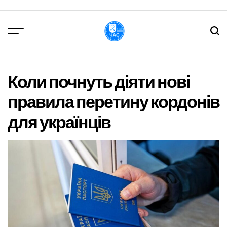
Перейти
до
вмісту
DPChas
Коли почнуть діяти нові
правила перетину кордонів
для українців