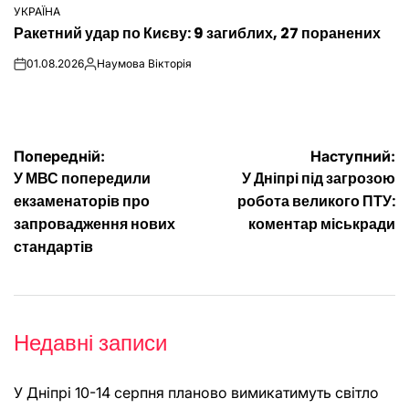
УКРАЇНА
ОПУБЛІКУВАТИ
Ракетний удар по Києву: 9 загиблих, 27 поранених
У
01.08.2026
Наумова Вікторія
on
Опубліковано
Навігація
Попередній:
Наступний:
У МВС попередили
У Дніпрі під загрозою
записів
екзаменаторів про
робота великого ПТУ:
запровадження нових
коментар міськради
стандартів
Недавні записи
У Дніпрі 10-14 серпня планово вимикатимуть світло