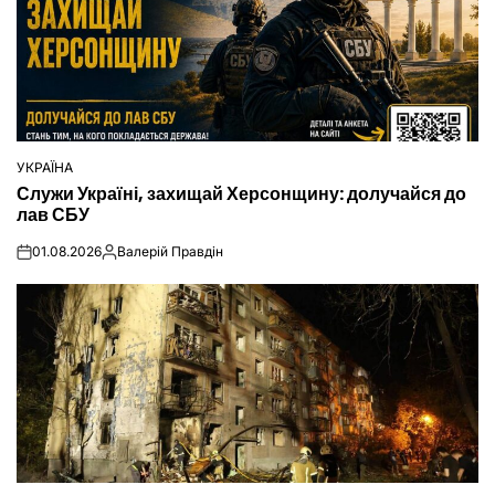
УКРАЇНА
ОПУБЛІКУВАТИ
Служи Україні, захищай Херсонщину: долучайся до
У
лав СБУ
01.08.2026
Валерій Правдін
on
Опубліковано