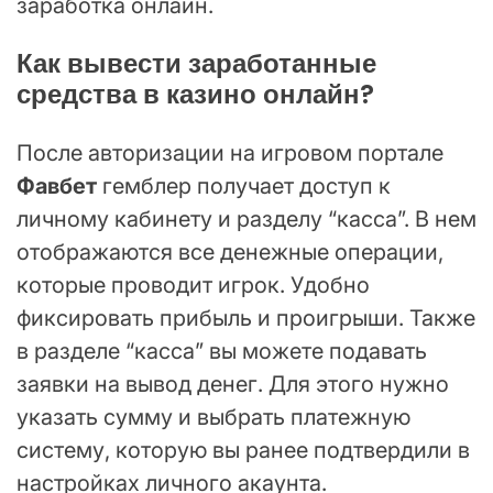
заработка онлайн.
Как вывести заработанные
средства в казино онлайн?
После авторизации на игровом портале
Фавбет
гемблер получает доступ к
личному кабинету и разделу “касса”. В нем
отображаются все денежные операции,
которые проводит игрок. Удобно
фиксировать прибыль и проигрыши. Также
в разделе “касса” вы можете подавать
заявки на вывод денег. Для этого нужно
указать сумму и выбрать платежную
систему, которую вы ранее подтвердили в
настройках личного акаунта.