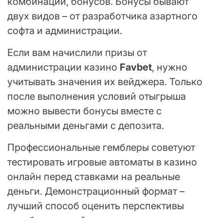
комбинации, бонусов. Бонусы бывают
двух видов – от разработчика азартного
софта и администрации.
Если вам начислили призы от
администрации казино
Favbet
, нужно
учитывать значения их вейджера. Только
после выполнения условий отыгрыша
можно вывести бонусы вместе с
реальными деньгами с депозита.
Профессиональные гемблеры советуют
тестировать игровые автоматы в казино
онлайн перед ставками на реальные
деньги. Демонстрационный формат –
лучший способ оценить перспективы