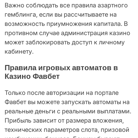
Важно соблюдать все правила азартного
гемблинга, если вы рассчитываете на
возможность приумножения капитала. В
противном случае администрация казино
может заблокировать доступ к личному
кабинету.
Правила игровых автоматов в
Казино Фавбет
Только после авторизации на портале
Фавбет вы можете запускать автоматы на
реальные деньги с реальными выплатами.
Прибыль зависит от размера вложения,
технических параметров слота, призовой