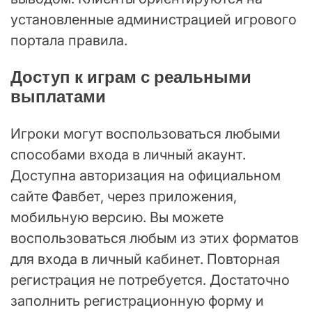
установленные администрацией игрового
портала правила.
Доступ к играм с реальными
выплатами
Игроки могут воспользоваться любыми
способами входа в личный акаунт.
Доступна авторизация на официальном
сайте Фавбет, через приложения,
мобильную версию. Вы можете
воспользоваться любым из этих форматов
для входа в личный кабинет. Повторная
регистрация не потребуется. Достаточно
заполнить регистрационную форму и