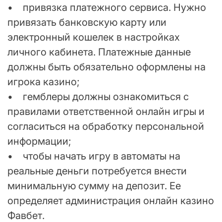
• привязка платежного сервиса. Нужно
привязать банковскую карту или
электронный кошелек в настройках
личного кабинета. Платежные данные
должны быть обязательно оформлены на
игрока казино;
• гемблеры должны ознакомиться с
правилами ответственной онлайн игры и
согласиться на обработку персональной
информации;
• чтобы начать игру в автоматы на
реальные деньги потребуется внести
минимальную сумму на депозит. Ее
определяет администрация онлайн казино
Фавбет.