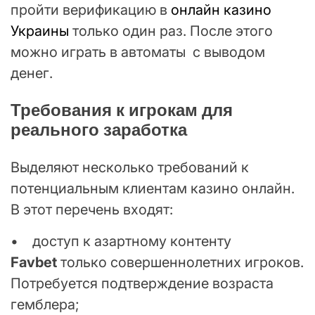
пройти верификацию в
онлайн казино
Украины
только один раз. После этого
можно играть в автоматы с выводом
денег.
Требования к игрокам для
реального заработка
Выделяют несколько требований к
потенциальным клиентам казино онлайн.
В этот перечень входят:
• доступ к азартному контенту
Favbet
только совершеннолетних игроков.
Потребуется подтверждение возраста
гемблера;