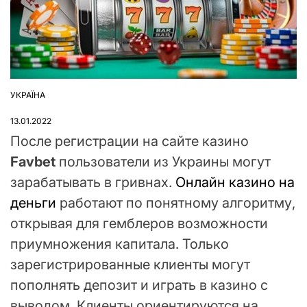
УКРАЇНА
ОПУБЛІКУВАТИ
У
13.01.2022
После регистрации на сайте казино
Favbet
пользователи из Украины могут
зарабатывать в гривнах.
Онлайн казино на
деньги
работают по понятному алгоритму,
открывая для гемблеров возможности
приумножения капитала. Только
зарегистрированные клиенты могут
пополнять депозит и играть в казино с
выводом. Клиенты ориентируются на