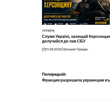
УКРАЇНА
ОПУБЛІКУВАТИ
Служи Україні, захищай Херсонщи
У
долучайся до лав СБУ
01.08.2026
Валерій Правдін
on
Опубліковано
Навігація
Попередній:
Франция разрешила украинцам в
записів