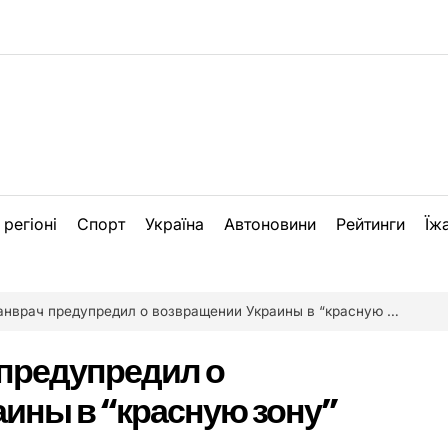
 регіоні
Спорт
Україна
Автоновини
Рейтинги
Їж
врач предупредил о возвращении Украины в “красную зону” (Видео)
предупредил о
ины в “красную зону”