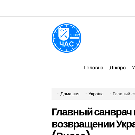
Перейти
до
вмісту
DPChas
Головна
Дніпро
У
Домашня
Україна
Главный сан
Главный санврач 
возвращении Укра