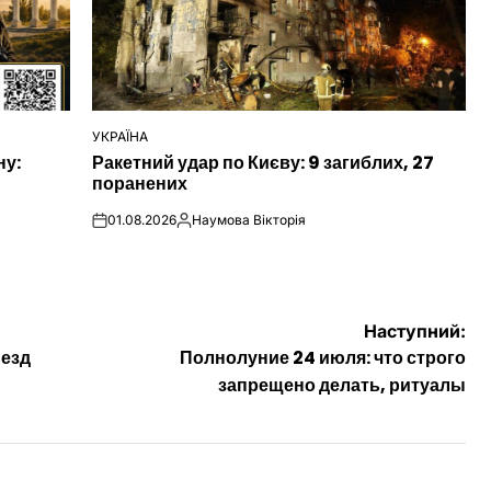
УКРАЇНА
ОПУБЛІКУВАТИ
ну:
Ракетний удар по Києву: 9 загиблих, 27
У
поранених
01.08.2026
Наумова Вікторія
on
Опубліковано
Наступний:
ъезд
Полнолуние 24 июля: что строго
запрещено делать, ритуалы