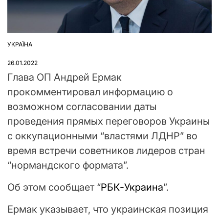
УКРАЇНА
ОПУБЛІКУВАТИ
У
26.01.2022
Глава ОП Андрей Ермак
прокомментировал информацию о
возможном согласовании даты
проведения прямых переговоров Украины
с оккупационными “властями ЛДНР” во
время встречи советников лидеров стран
“нормандского формата”.
Об этом сообщает “
РБК-Украина
”.
Ермак указывает, что украинская позиция