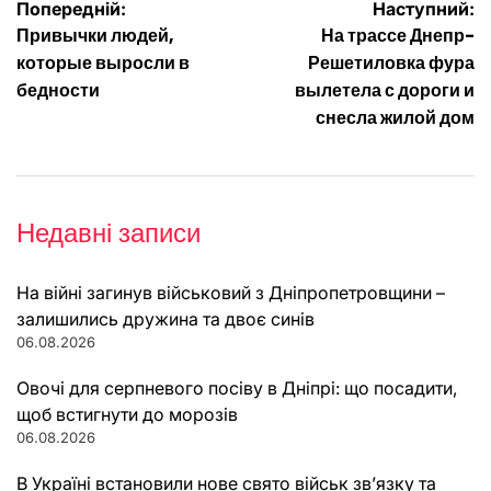
Навігація
Попередній:
Наступний:
Привычки людей,
На трассе Днепр-
записів
которые выросли в
Решетиловка фура
бедности
вылетела с дороги и
снесла жилой дом
Недавні записи
На війні загинув військовий з Дніпропетровщини –
залишились дружина та двоє синів
06.08.2026
Овочі для серпневого посіву в Дніпрі: що посадити,
щоб встигнути до морозів
06.08.2026
В Україні встановили нове свято військ зв’язку та