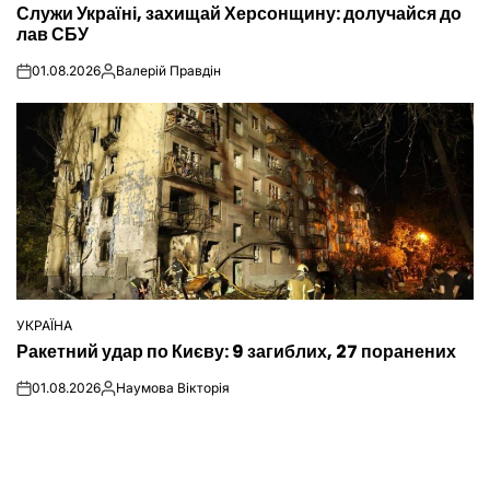
Служи Україні, захищай Херсонщину: долучайся до
У
лав СБУ
01.08.2026
Валерій Правдін
on
Опубліковано
УКРАЇНА
ОПУБЛІКУВАТИ
Ракетний удар по Києву: 9 загиблих, 27 поранених
У
01.08.2026
Наумова Вікторія
on
Опубліковано