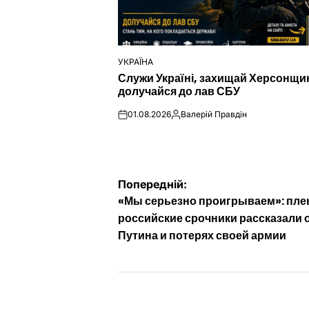
УКРАЇНА
ОПУБЛІКУВАТИ
Служи Україні, захищай Херсонщи
У
долучайся до лав СБУ
01.08.2026
Валерій Правдін
on
Опубліковано
Навігація
Попередній:
«Мы серьезно проигрываем»: пл
записів
российские срочники рассказали 
Путина и потерях своей армии