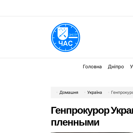
Перейти
до
вмісту
DPChas
Головна
Дніпро
У
Домашня
Україна
Генпрокур
Генпрокурор Укр
пленными