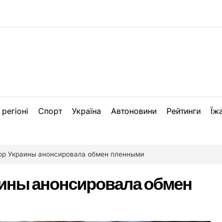
 регіоні
Спорт
Україна
Автоновини
Рейтинги
Їж
ор Украины анонсировала обмен пленными
аины анонсировала обмен