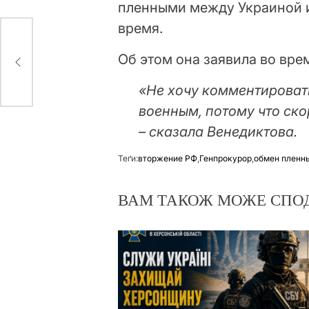
пленными между Украиной и
время.
Об этом она заявила во вре
ерях
«Не хочу комментировать
военным, потому что ск
– сказала Венедиктова.
Теґи:
вторжение РФ
,
Генпрокурор
,
обмен пленн
ВАМ ТАКОЖ МОЖЕ СПО