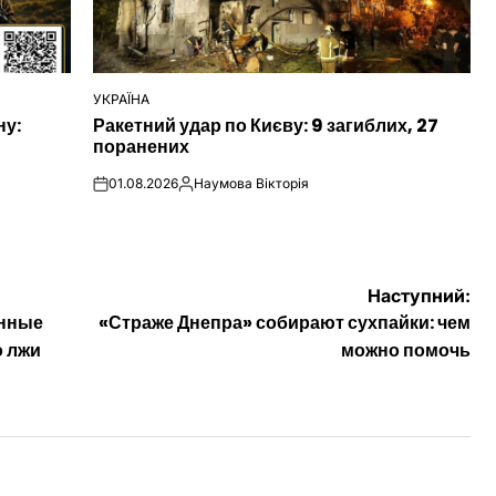
УКРАЇНА
ОПУБЛІКУВАТИ
ну:
Ракетний удар по Києву: 9 загиблих, 27
У
поранених
01.08.2026
Наумова Вікторія
on
Опубліковано
Наступний:
енные
«Страже Днепра» собирают сухпайки: чем
о лжи
можно помочь