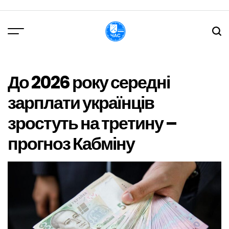
Перейти
до
вмісту
DPChas
До 2026 року середні
зарплати українців
зростуть на третину –
прогноз Кабміну