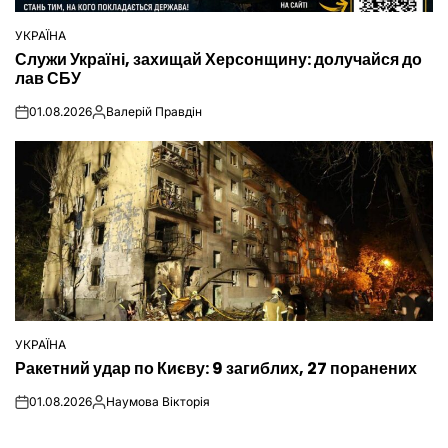
УКРАЇНА
ОПУБЛІКУВАТИ
Служи Україні, захищай Херсонщину: долучайся до
У
лав СБУ
01.08.2026
Валерій Правдін
on
Опубліковано
УКРАЇНА
ОПУБЛІКУВАТИ
Ракетний удар по Києву: 9 загиблих, 27 поранених
У
01.08.2026
Наумова Вікторія
on
Опубліковано