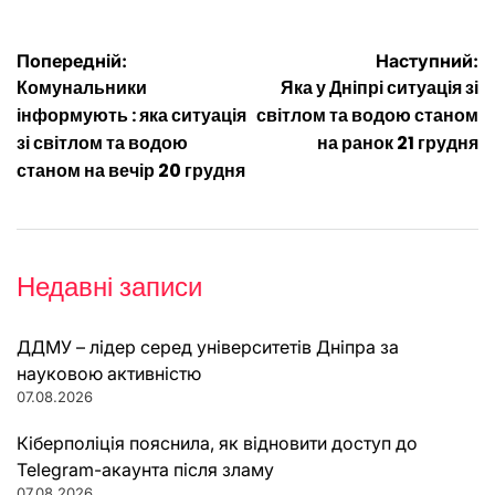
Навігація
Попередній:
Наступний:
Комунальники
Яка у Дніпрі ситуація зі
записів
інформують : яка ситуація
світлом та водою станом
зі світлом та водою
на ранок 21 грудня
станом на вечір 20 грудня
Недавні записи
ДДМУ – лідер серед університетів Дніпра за
науковою активністю
07.08.2026
Кіберполіція пояснила, як відновити доступ до
Telegram-акаунта після зламу
07.08.2026