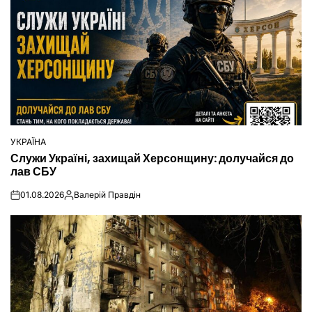
УКРАЇНА
ОПУБЛІКУВАТИ
Служи Україні, захищай Херсонщину: долучайся до
У
лав СБУ
01.08.2026
Валерій Правдін
on
Опубліковано