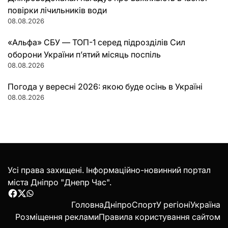
повірки лічильників води
08.08.2026
«Альфа» СБУ — ТОП-1 серед підрозділів Сил
оборони України п’ятий місяць поспіль
08.08.2026
Погода у вересні 2026: якою буде осінь в Україні
08.08.2026
Усі права захищені. Інформаційно-новинний портал
міста Дніпро "Днепр Час".
Facebook
Twitter
WhatsApp
Головна
Дніпро
Спорт
У регіоні
Україна
Розміщення реклами
Правила користування сайтом