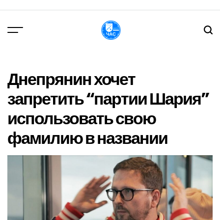
Перейти
до
вмісту
DPChas
Днепрянин хочет
запретить “партии Шария”
использовать свою
фамилию в названии