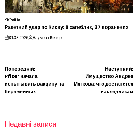
УКРАЇНА
ОПУБЛІКУВАТИ
Ракетний удар по Києву: 9 загиблих, 27 поранених
У
01.08.2026
Наумова Вікторія
on
Опубліковано
Навігація
Попередній:
Наступний:
Pfizer начала
Имущество Андрея
записів
испытывать вакцину на
Мягкова: что достанется
беременных
наследникам
Недавні записи