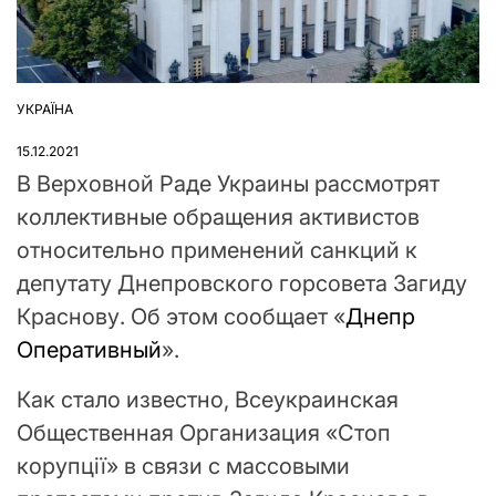
УКРАЇНА
ОПУБЛІКУВАТИ
У
15.12.2021
В Верховной Раде Украины рассмотрят
коллективные обращения активистов
относительно применений санкций к
депутату Днепровского горсовета Загиду
Краснову. Об этом сообщает «
Днепр
Оперативный
».
Как стало известно, Всеукраинская
Общественная Организация «Стоп
корупції» в связи с массовыми