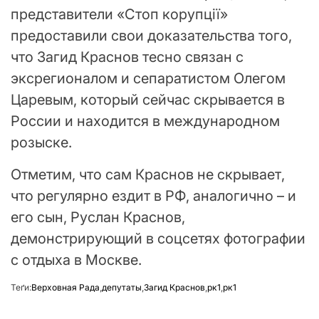
представители «Стоп корупції»
предоставили свои доказательства того,
что Загид Краснов тесно связан с
эксрегионалом и сепаратистом Олегом
Царевым, который сейчас скрывается в
России и находится в международном
розыске.
Отметим, что сам Краснов не скрывает,
что регулярно ездит в РФ, аналогично – и
его сын, Руслан Краснов,
демонстрирующий в соцсетях фотографии
с отдыха в Москве.
Теґи:
Верховная Рада
,
депутаты
,
Загид Краснов
,
рк1
,
рк1