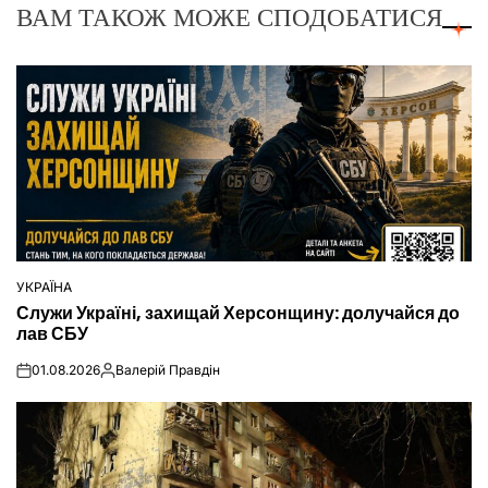
ВАМ ТАКОЖ МОЖЕ СПОДОБАТИСЯ
УКРАЇНА
ОПУБЛІКУВАТИ
Служи Україні, захищай Херсонщину: долучайся до
У
лав СБУ
01.08.2026
Валерій Правдін
on
Опубліковано