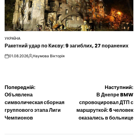
УКРАЇНА
ОПУБЛІКУВАТИ
Ракетний удар по Києву: 9 загиблих, 27 поранених
У
01.08.2026
Наумова Вікторія
on
Опубліковано
Навігація
Попередній:
Наступний:
Объявлена
В Днепре BMW
записів
символическая сборная
спровоцировал ДТП с
группового этапа Лиги
маршруткой: 6 человек
Чемпионов
оказались в больнице