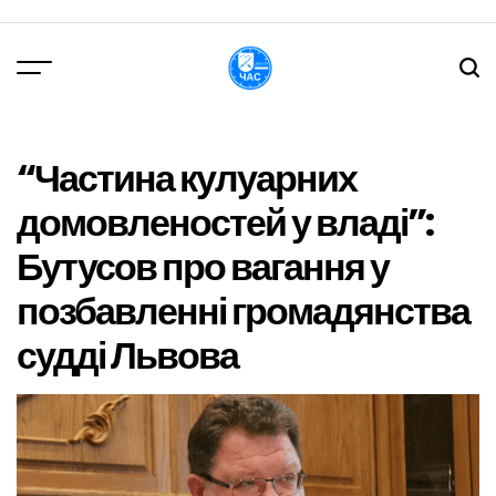
Перейти
до
вмісту
DPChas
“Частина кулуарних
домовленостей у владі”:
Бутусов про вагання у
позбавленні громадянства
судді Львова