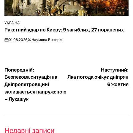
УКРАЇНА
ОПУБЛІКУВАТИ
Ракетний удар по Києву: 9 загиблих, 27 поранених
У
01.08.2026
Наумова Вікторія
on
Опубліковано
Навігація
Попередній:
Наступний:
Безпекова ситуація на
Яка погода очікує дніпрян
записів
Дніпропетровщині
6 жовтня
залишається напруженою
– Лукашук
Недавні записи