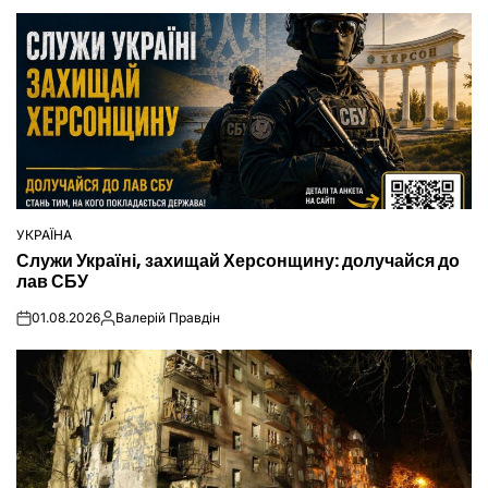
УКРАЇНА
ОПУБЛІКУВАТИ
Служи Україні, захищай Херсонщину: долучайся до
У
лав СБУ
01.08.2026
Валерій Правдін
on
Опубліковано