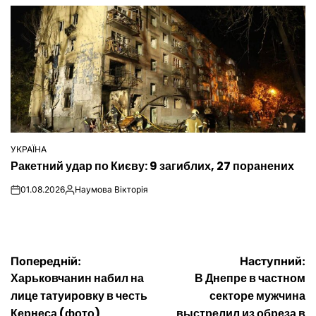
УКРАЇНА
ОПУБЛІКУВАТИ
Ракетний удар по Києву: 9 загиблих, 27 поранених
У
01.08.2026
Наумова Вікторія
on
Опубліковано
Навігація
Попередній:
Наступний:
Харьковчанин набил на
В Днепре в частном
записів
лице татуировку в честь
секторе мужчина
Кернеса (фото)
выстрелил из обреза в