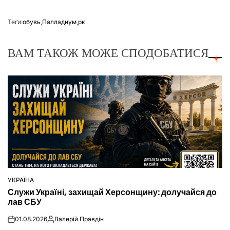
Теґи:
обувь
,
Палладиум
,
рк
ВАМ ТАКОЖ МОЖЕ СПОДОБАТИСЯ
УКРАЇНА
ОПУБЛІКУВАТИ
Служи Україні, захищай Херсонщину: долучайся до
У
лав СБУ
01.08.2026
Валерій Правдін
on
Опубліковано