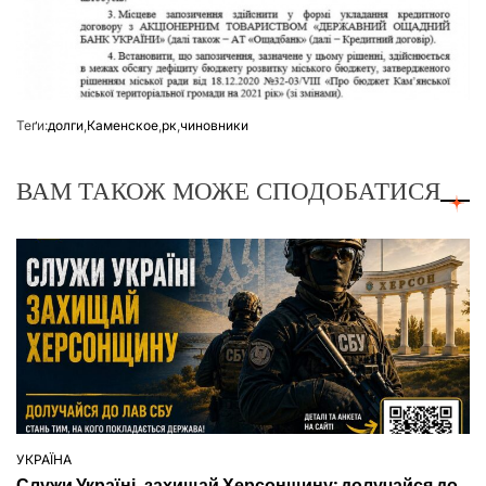
Теґи:
долги
,
Каменское
,
рк
,
чиновники
ВАМ ТАКОЖ МОЖЕ СПОДОБАТИСЯ
УКРАЇНА
ОПУБЛІКУВАТИ
Служи Україні, захищай Херсонщину: долучайся до