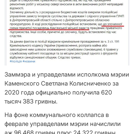
Заммэра и управделами исполкома мэрии
Каменского Светлана Колисниченко за
2020 года официально получила 620
тысяч 383 гривны.
На фоне коммунального коллапса в
феврале управделами мэрии начислили
аж 96 468 гривен плюс 24 322 гривны