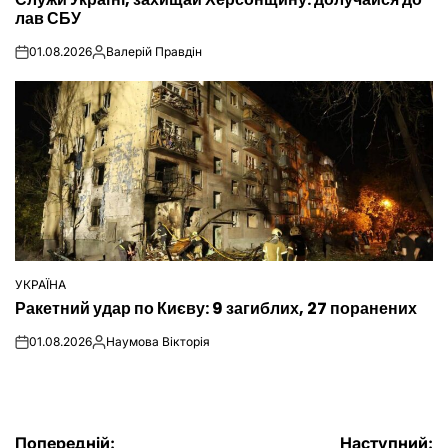
У
лав СБУ
01.08.2026
Валерій Правдін
on
Опубліковано
УКРАЇНА
ОПУБЛІКУВАТИ
Ракетний удар по Києву: 9 загиблих, 27 поранених
У
01.08.2026
Наумова Вікторія
on
Опубліковано
Попередній:
Наступний: