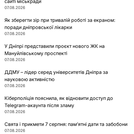
сайті міськради
07.08.2026
Як зберегти зір при тривалій роботі за екраном:
поради дніпровської лікарки
07.08.2026
У Дніпрі представили проєкт нового ЖК на
Мануйлівському проспекті
07.08.2026
ДДМУ – лідер серед університетів Дніпра за
науковою активністю
07.08.2026
Кіберполіція пояснила, як відновити доступ до
Telegram-акаунта після зламу
07.08.2026
Свята і прикмети 7 серпня: пам’ятні дати та забобони
07.08.2026