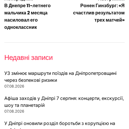
Навігація
В Днепре 11-летнего
Ронен Гинзбург: «Я
записів
мальчика 2 месяца
счастлив результатом
насиловал его
трех матчей»
одноклассник
Недавні записи
УЗ змінює маршрути поїздів на Дніпропетровщині
через безпекові ризики
07.08.2026
Афіша заходів у Дніпрі 7 серпня: концерти, екскурсії,
шоу та планетарій
07.08.2026
У Дніпрі оновили розділ боротьби з корупцією на