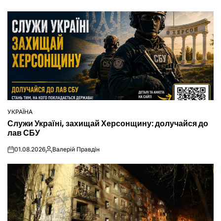
УКРАЇНА
ОПУБЛІКУВАТИ
Служи Україні, захищай Херсонщину: долучайся до
У
лав СБУ
01.08.2026
Валерій Правдін
on
Опубліковано