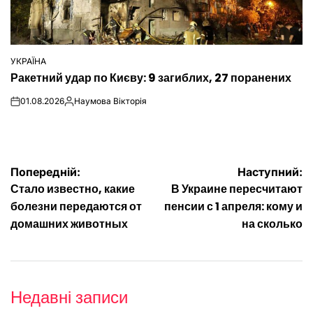
УКРАЇНА
ОПУБЛІКУВАТИ
Ракетний удар по Києву: 9 загиблих, 27 поранених
У
01.08.2026
Наумова Вікторія
on
Опубліковано
Навігація
Попередній:
Наступний:
Стало известно, какие
В Украине пересчитают
записів
болезни передаются от
пенсии с 1 апреля: кому и
домашних животных
на сколько
Недавні записи