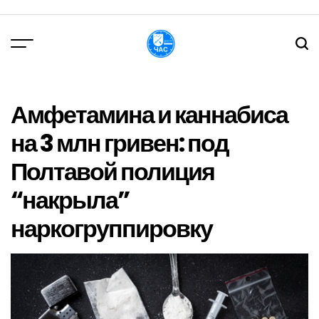
Перейти
до
вмісту
DPChas
Амфетамина и каннабиса
на 3 млн гривен: под
Полтавой полиция
“накрыла”
наркогруппировку