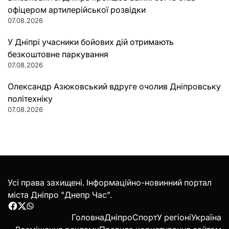
офіцером артилерійської розвідки
07.08.2026
У Дніпрі учасники бойових дій отримають
безкоштовне паркування
07.08.2026
Олександр Азюковський вдруге очолив Дніпровську
політехніку
07.08.2026
Усі права захищені. Інформаційно-новинний портал
міста Дніпро "Днепр Час".
Facebook
Twitter
WhatsApp
Головна
Дніпро
Спорт
У регіоні
Україна