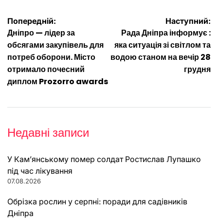
Навігація
Попередній:
Наступний:
Дніпро — лідер за
Рада Дніпра інформує :
записів
обсягами закупівель для
яка ситуація зі світлом та
потреб оборони. Місто
водою станом на вечір 28
отримало почесний
грудня
диплом Prozorro awards
Недавні записи
У Кам’янському помер солдат Ростислав Лупашко
під час лікування
07.08.2026
Обрізка рослин у серпні: поради для садівників
Дніпра