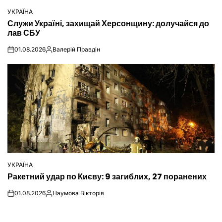
УКРАЇНА
ОПУБЛІКУВАТИ
Служи Україні, захищай Херсонщину: долучайся до
У
лав СБУ
01.08.2026
Валерій Правдін
on
Опубліковано
УКРАЇНА
ОПУБЛІКУВАТИ
Ракетний удар по Києву: 9 загиблих, 27 поранених
У
01.08.2026
Наумова Вікторія
on
Опубліковано