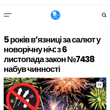
Перейти
до
вмісту
DPChas
5 років в’язниці за салют у
новорічну ніч: з 6
листопада закон №7438
набув чинності