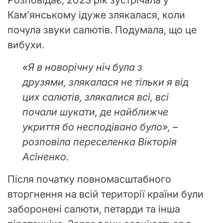
Розповідає, 2023 рік зустрічала у
Кам’янському ідуже злякалася, коли
почула звуки салютів. Подумала, що це
вибухи.
«Я в новорічну ніч була з
друзями,
злякалася не тільки я від
цих салютів, злякалися всі, всі
почали шукати, де найближче
укриття бо несподівано було», –
розповіла переселенка Вікторія
Асіненко.
Після початку повномасштабного
вторгнення на всій території країни були
заборонені салюти, петарди та інша