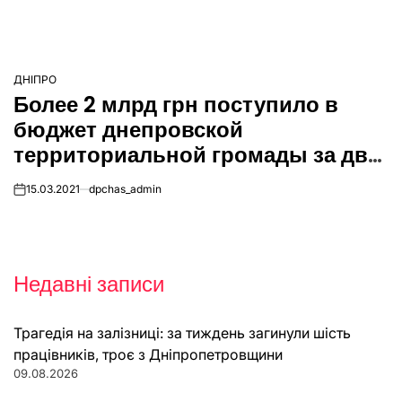
ДНІПРО
ОПУБЛІКУВАТИ
Более 2 млрд грн поступило в
У
бюджет днепровской
территориальной громады за два
месяца
15.03.2021
dpchas_admin
on
Недавні записи
Трагедія на залізниці: за тиждень загинули шість
працівників, троє з Дніпропетровщини
09.08.2026