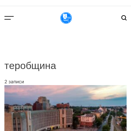
Перейти
до
вмісту
DPChas
теробщина
2 записи