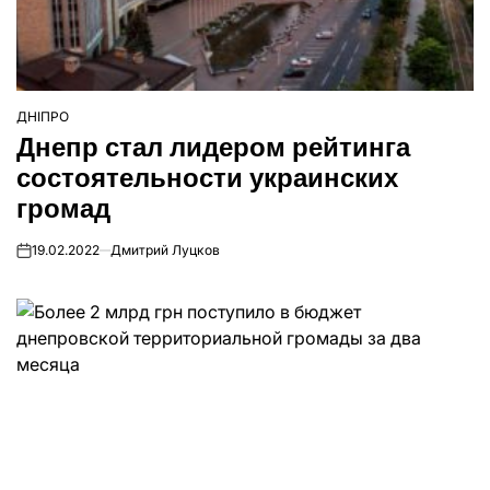
ДНІПРО
ОПУБЛІКУВАТИ
Днепр стал лидером рейтинга
У
состоятельности украинских
громад
19.02.2022
Дмитрий Луцков
on