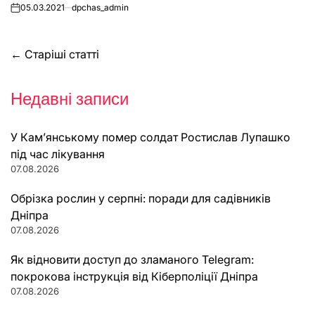
бассейном
05.03.2021
dpchas_admin
on
Навігація
←
Старіші статті
за
Недавні записи
записами
У Кам’янському помер солдат Ростислав Лупашко
під час лікування
07.08.2026
Обрізка рослин у серпні: поради для садівників
Дніпра
07.08.2026
Як відновити доступ до зламаного Telegram:
покрокова інструкція від Кіберполіції Дніпра
07.08.2026