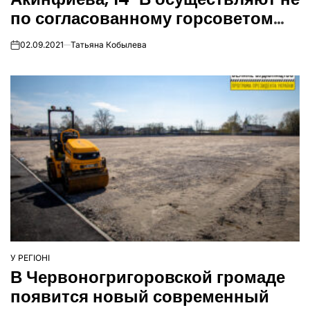
по согласованному горсоветом
проекту
02.09.2021
Татьяна Кобылева
on
У РЕГІОНІ
ОПУБЛІКУВАТИ
В Червоногригоровской громаде
У
появится новый современный