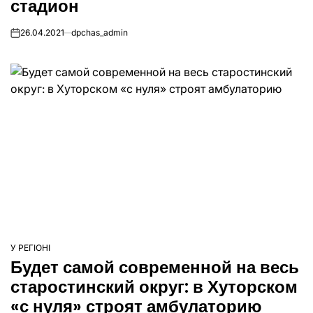
стадион
26.04.2021
dpchas_admin
on
У РЕГІОНІ
ОПУБЛІКУВАТИ
Будет самой современной на весь
У
старостинский округ: в Хуторском
«с нуля» строят амбулаторию