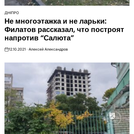
ДНІПРО
ОПУБЛІКУВАТИ
Не многоэтажка и не ларьки:
У
Филатов рассказал, что построят
напротив “Салюта”
12.10.2021
Алексей Александров
on