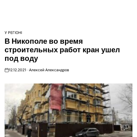
У РЕГІОНІ
ОПУБЛІКУВАТИ
В Никополе во время
У
строительных работ кран ушел
под воду
12.12.2021
Алексей Александров
on