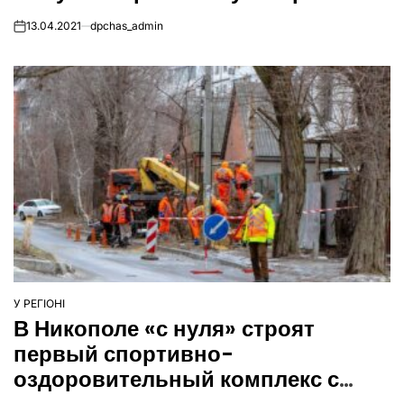
13.04.2021
dpchas_admin
on
У РЕГІОНІ
ОПУБЛІКУВАТИ
В Никополе «с нуля» строят
У
первый спортивно-
оздоровительный комплекс с