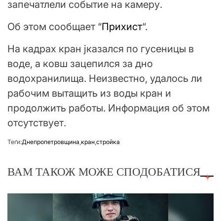
запечатлели событие на камеру.
Об этом сообщает “
Прихист
“.
На кадрах кран jказался по гусеницы в
воде, а ковш зацепился за дно
водохранилища. Неизвестно, удалось ли
рабочим вытащить из воды кран и
продолжить работы. Информация об этом
отсутствует.
Теґи:
Днепропетровщина
,
кран
,
стройка
ВАМ ТАКОЖ МОЖЕ СПОДОБАТИСЯ