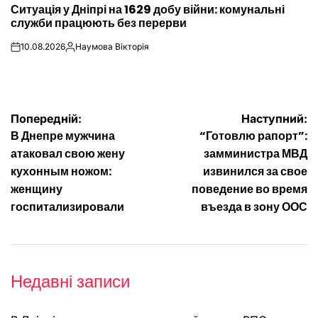
Ситуація у Дніпрі на 1629 добу війни: комунальні
У
служби працюють без перерви
10.08.2026
Наумова Вікторія
on
Опубліковано
Навігація
Попередній:
Наступний:
В Днепре мужчина
“Готовлю рапорт”:
записів
атаковал свою жену
замминистра МВД
кухонным ножом:
извинился за свое
женщину
поведение во время
госпитализировали
въезда в зону ООС
Недавні записи