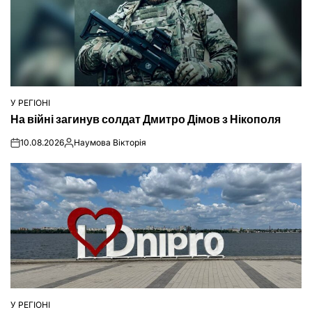
У РЕГІОНІ
ОПУБЛІКУВАТИ
На війні загинув солдат Дмитро Дімов з Нікополя
У
10.08.2026
Наумова Вікторія
on
Опубліковано
У РЕГІОНІ
ОПУБЛІКУВАТИ