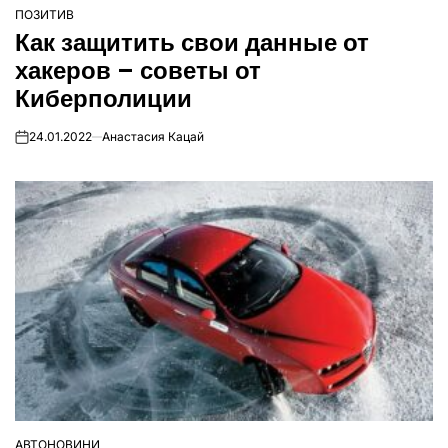
ПОЗИТИВ
ОПУБЛІКУВАТИ
Как защитить свои данные от
У
хакеров – советы от
Киберполиции
24.01.2022
Анастасия Кацай
on
АВТОНОВИНИ