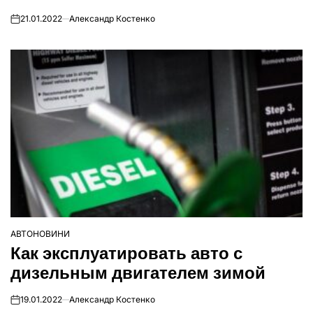
21.01.2022
Александр Костенко
on
АВТОНОВИНИ
ОПУБЛІКУВАТИ
Как эксплуатировать авто с
У
дизельным двигателем зимой
19.01.2022
Александр Костенко
on