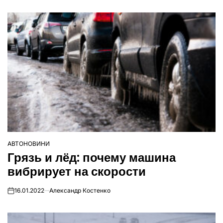
АВТОНОВИНИ
ОПУБЛІКУВАТИ
Грязь и лёд: почему машина
У
вибрирует на скорости
16.01.2022
Александр Костенко
on