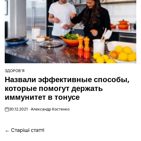
ЗДОРОВ'Я
ОПУБЛІКУВАТИ
Назвали эффективные способы,
У
которые помогут держать
иммунитет в тонусе
30.12.2021
Александр Костенко
on
Навігація
←
Старіші статті