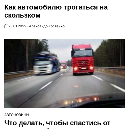
ОПУБЛІКУВАТИ
Как автомобилю трогаться на
У
скользком
23.01.2022
Александр Костенко
on
АВТОНОВИНИ
ОПУБЛІКУВАТИ
Что делать, чтобы спастись от
У