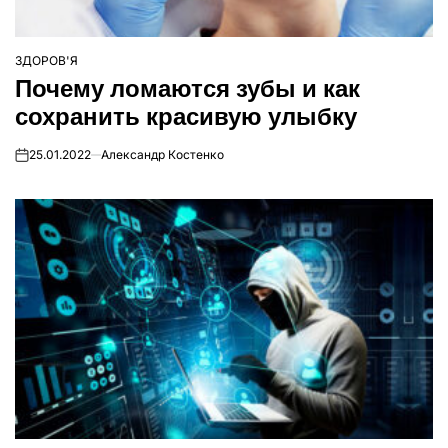
ЗДОРОВ'Я
ОПУБЛІКУВАТИ
Почему ломаются зубы и как
У
сохранить красивую улыбку
25.01.2022
Александр Костенко
on