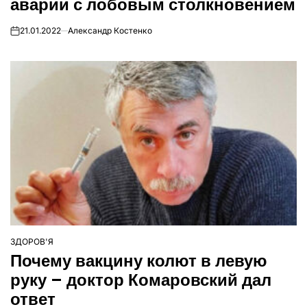
аварии с лобовым столкновением
21.01.2022
Александр Костенко
on
ЗДОРОВ'Я
ОПУБЛІКУВАТИ
Почему вакцину колют в левую
У
руку – доктор Комаровский дал
ответ