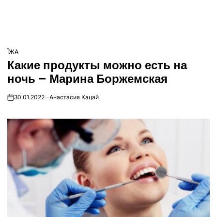
ЇЖА
ОПУБЛІКУВАТИ
Какие продукты можно есть на
У
ночь – Марина Боржемская
30.01.2022
Анастасия Кацай
on