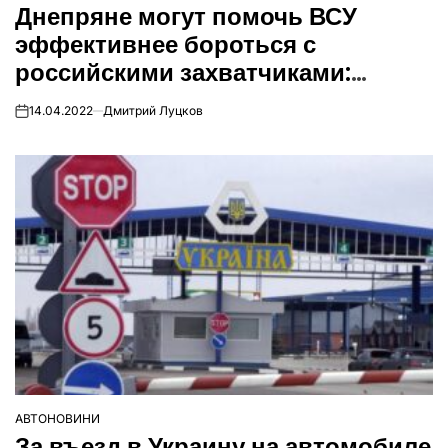
Днепряне могут помочь ВСУ
У
эффективнее бороться с
российскими захватчиками:
детали
14.04.2022
Дмитрий Луцков
on
АВТОНОВИНИ
ОПУБЛІКУВАТИ
За въезд в Украину на автомобиле
У