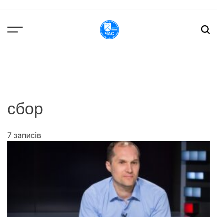
Перейти
до
вмісту
DPChas
сбор
7 записів