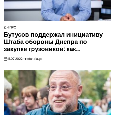
ДНІПРО
ОПУБЛІКУВАТИ
Бутусов поддержал инициативу
У
Штаба обороны Днепра по
закупке грузовиков: как
присоединиться к сбору
11.07.2022
redakcia.gc
on