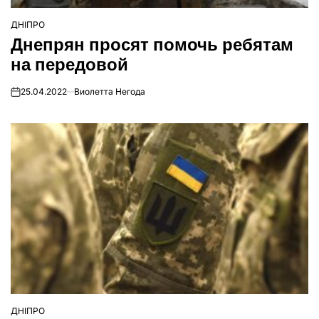
ДНІПРО
ОПУБЛІКУВАТИ
Днепрян просят помочь ребятам
У
на передовой
25.04.2022
Виолетта Негода
on
ДНІПРО
ОПУБЛІКУВАТИ