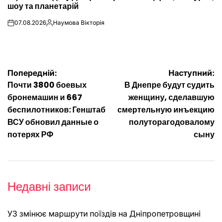
шоу та планетарій
07.08.2026
Наумова Вікторія
on
Опубліковано
Навігація
Попередній:
Наступний:
Почти 3800 боевых
В Днепре будут судить
записів
бронемашин и 667
женщину, сделавшую
беспилотников: Генштаб
смертельную инъекцию
ВСУ обновил данные о
полуторагодовалому
потерях РФ
сыну
Недавні записи
УЗ змінює маршрути поїздів на Дніпропетровщині