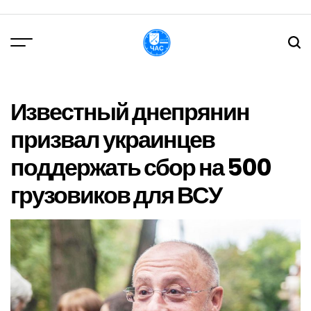
Перейти
до
вмісту
DPChas
Известный днепрянин
призвал украинцев
поддержать сбор на 500
грузовиков для ВСУ