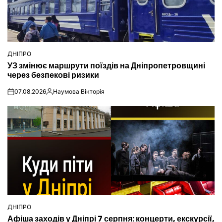
ДНІПРО
ОПУБЛІКУВАТИ
УЗ змінює маршрути поїздів на Дніпропетровщині
У
через безпекові ризики
07.08.2026
Наумова Вікторія
on
Опубліковано
ДНІПРО
ОПУБЛІКУВАТИ
Афіша заходів у Дніпрі 7 серпня: концерти, екскурсії,
У