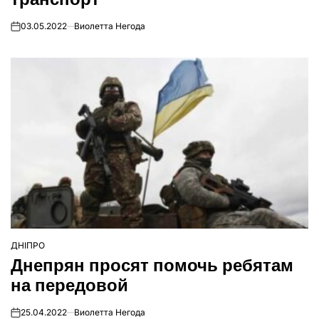
03.05.2022
Виолетта Негода
on
ДНІПРО
ОПУБЛІКУВАТИ
Днепрян просят помочь ребятам
У
на передовой
25.04.2022
Виолетта Негода
on