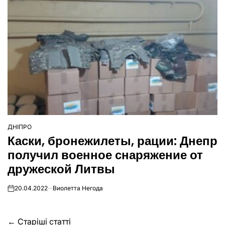
ДНІПРО
ОПУБЛІКУВАТИ
Каски, бронежилеты, рации: Днепр
У
получил военное снаряжение от
дружеской Литвы
20.04.2022
Виолетта Негода
on
←
Старіші статті