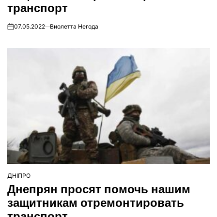
транспорт
07.05.2022
Виолетта Негода
on
ДНІПРО
ОПУБЛІКУВАТИ
Днепрян просят помочь нашим
У
защитникам отремонтировать
транспорт