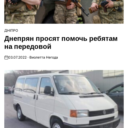
ДНІПРО
ОПУБЛІКУВАТИ
Днепрян просят помочь ребятам
У
на передовой
03.07.2022
Виолетта Негода
on