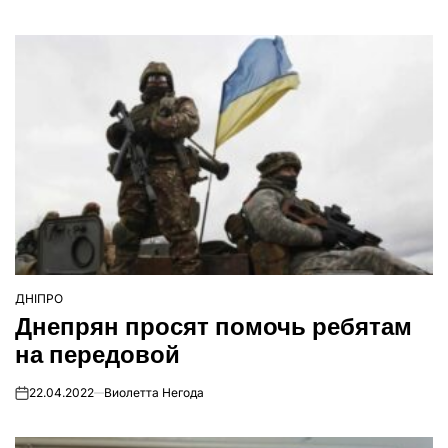
ДНІПРО
ОПУБЛІКУВАТИ
Днепрян просят помочь ребятам
У
на передовой
22.04.2022
Виолетта Негода
on