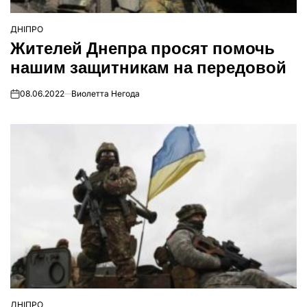
ДНІПРО
ОПУБЛІКУВАТИ
Жителей Днепра просят помочь
У
нашим защитникам на передовой
08.06.2022
Виолетта Негода
on
ДНІПРО