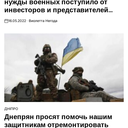
нужды военных поступило от
инвесторов и представителей
бизнеса в БО «БФ «Фонд обороны
16.05.2022
Виолетта Негода
on
страны».
ДНІПРО
ОПУБЛІКУВАТИ
Днепрян просят помочь нашим
У
защитникам отремонтировать