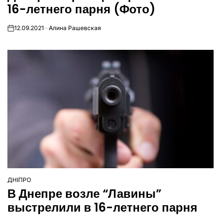
16-летнего парня (Фото)
12.09.2021
Алина Рашевская
on
ДНІПРО
ОПУБЛІКУВАТИ
В Днепре возле “Лавины”
У
выстрелили в 16-летнего парня