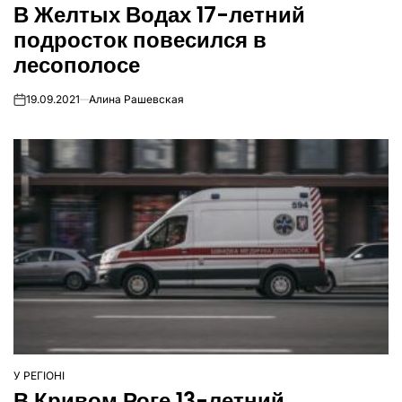
В Желтых Водах 17-летний
У
подросток повесился в
лесополосе
19.09.2021
Алина Рашевская
on
У РЕГІОНІ
ОПУБЛІКУВАТИ
В Кривом Роге 13-летний
У