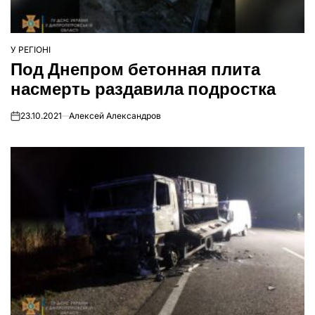
У РЕГІОНІ
ОПУБЛІКУВАТИ
Под Днепром бетонная плита
У
насмерть раздавила подростка
23.10.2021
Алексей Александров
on