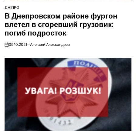
ДНІПРО
ОПУБЛІКУВАТИ
В Днепровском районе фургон
У
влетел в сгоревший грузовик:
погиб подросток
09.10.2021
Алексей Александров
on