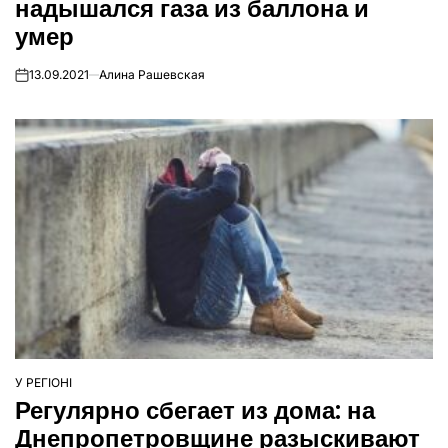
надышался газа из баллона и
умер
13.09.2021
Алина Рашевская
on
У РЕГІОНІ
ОПУБЛІКУВАТИ
Регулярно сбегает из дома: на
У
Днепропетровщине разыскивают