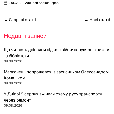
12.09.2021
Алексей Александров
on
Навігація
←
Старіші статті
→
Нові статті
за
Недавні записи
записами
Що читають дніпряни під час війни: популярні книжки
та бібліотеки
09.08.2026
Марганець попрощався із захисником Олександром
Комашком
09.08.2026
У Дніпрі 9 серпня змінили схему руху транспорту
через ремонт
09.08.2026