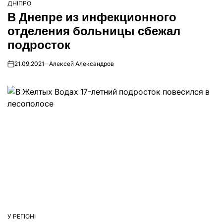
ДНІПРО
ОПУБЛІКУВАТИ
В Днепре из инфекционного
У
отделения больницы сбежал
подросток
21.09.2021
Алексей Александров
on
У РЕГІОНІ
ОПУБЛІКУВАТИ