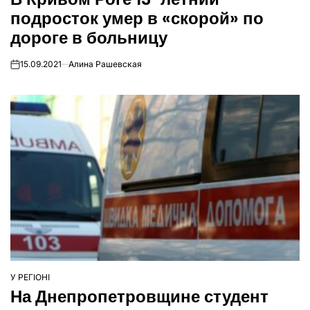
подросток умер в «скорой» по
дороге в больницу
15.09.2021
Алина Рашевская
on
У РЕГІОНІ
ОПУБЛІКУВАТИ
На Днепропетровщине студент
У