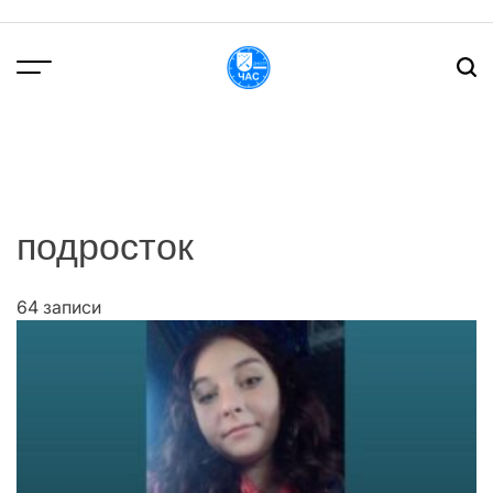
Перейти
до
вмісту
DPChas
подросток
64 записи