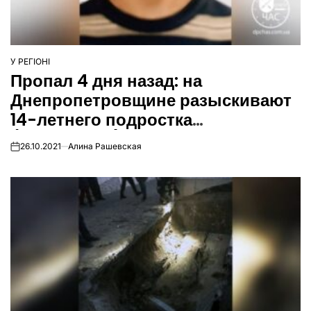
У РЕГІОНІ
ОПУБЛІКУВАТИ
Пропал 4 дня назад: на
У
Днепропетровщине разыскивают
14-летнего подростка
(Обновлено)
26.10.2021
Алина Рашевская
on