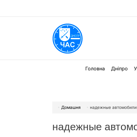
Перейти
до
вмісту
DPChas
Головна
Дніпро
У
Домашня
надежные автомобили
надежные автом