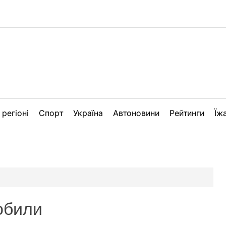
 регіоні
Спорт
Україна
Автоновини
Рейтинги
Їж
обили