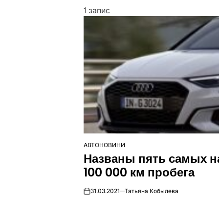
1 запис
АВТОНОВИНИ
ОПУБЛІКУВАТИ
Названы пять самых н
У
100 000 км пробега
31.03.2021
Татьяна Кобылева
on