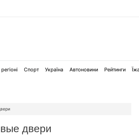
 регіоні
Спорт
Україна
Автоновини
Рейтинги
Їж
двери
овые двери