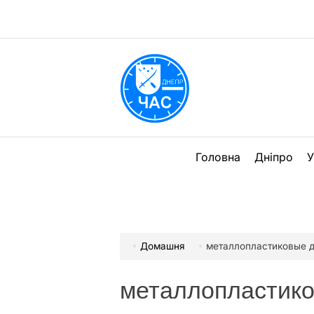
Перейти
до
вмісту
DPChas
Головна
Дніпро
У
Домашня
металлопластиковые 
металлопластик