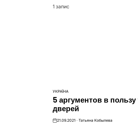
1 запис
УКРАЇНА
ОПУБЛІКУВАТИ
5 аргументов в польз
У
дверей
21.09.2021
Татьяна Кобылева
on