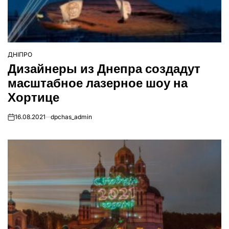
ДНІПРО
ОПУБЛІКУВАТИ
Дизайнеры из Днепра создадут
У
масштабное лазерное шоу на
Хортице
16.08.2021
dpchas_admin
on