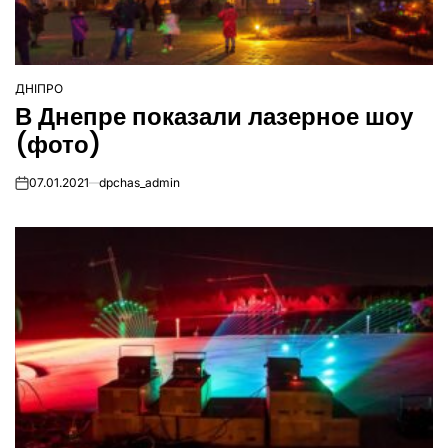
ДНІПРО
ОПУБЛІКУВАТИ
В Днепре показали лазерное шоу
У
(фото)
07.01.2021
dpchas_admin
on