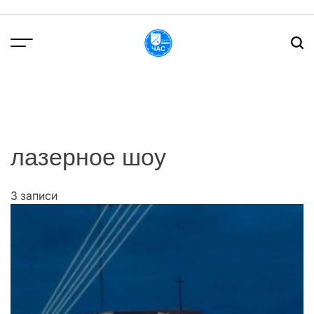
Перейти
до
вмісту
DPChas
лазерное шоу
3 записи