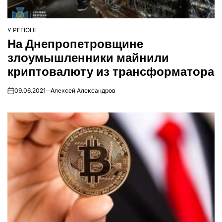
У РЕГІОНІ
ОПУБЛІКУВАТИ
На Днепропетровщине
У
злоумышленники майнили
криптовалюту из трансформатора
09.06.2021
Алексей Александров
on