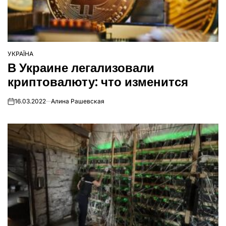
УКРАЇНА
ОПУБЛІКУВАТИ
В Украине легализовали
У
криптовалюту: что изменится
16.03.2022
Алина Рашевская
on