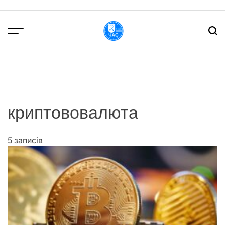
Перейти
до
вмісту
DPChas
криптововалюта
5 записів