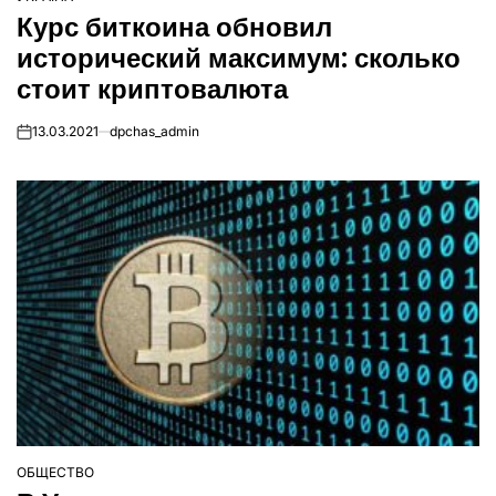
ОПУБЛІКУВАТИ
Курс биткоина обновил
У
исторический максимум: сколько
стоит криптовалюта
13.03.2021
dpchas_admin
on
ОБЩЕСТВО
ОПУБЛІКУВАТИ