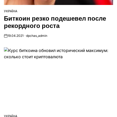
УКРАЇНА
ОПУБЛІКУВАТИ
Биткоин резко подешевел после
У
рекордного роста
19.04.2021
dpchas_admin
on
УКРАЇНА