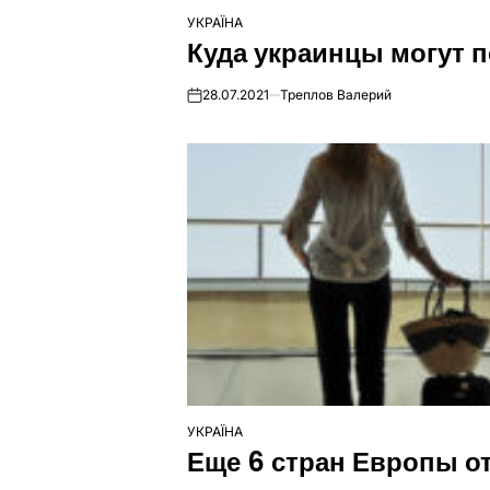
УКРАЇНА
ОПУБЛІКУВАТИ
Куда украинцы могут п
У
28.07.2021
Треплов Валерий
on
УКРАЇНА
ОПУБЛІКУВАТИ
Еще 6 стран Европы о
У