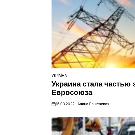
УКРАЇНА
ОПУБЛІКУВАТИ
Украина стала частью
У
Евросоюза
16.03.2022
Алина Рашевская
on