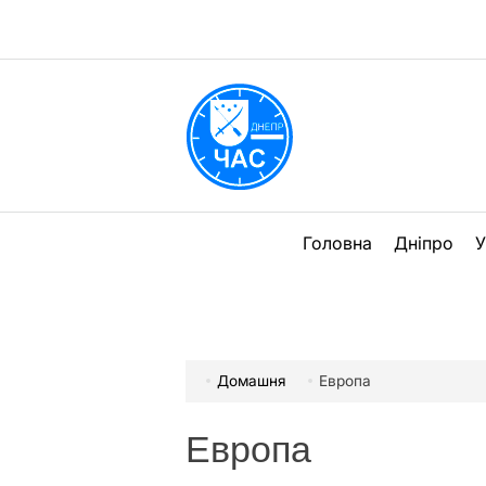
Перейти
до
вмісту
DPChas
Головна
Дніпро
У
Домашня
Европа
Европа