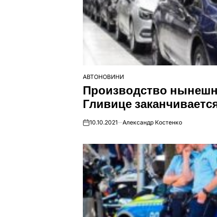
АВТОНОВИНИ
ОПУБЛІКУВАТИ
Производство нынешне
У
Гливице заканчивается
10.10.2021
Александр Костенко
on