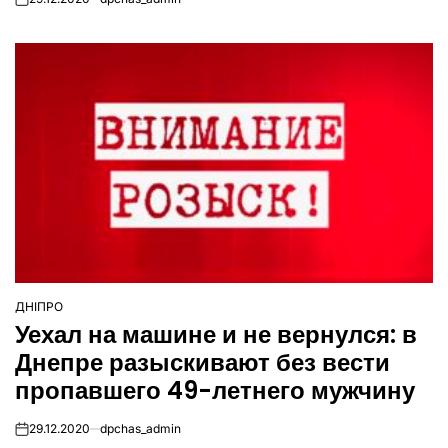
on
ДНІПРО
ОПУБЛІКУВАТИ
Уехал на машине и не вернулся: в
У
Днепре разыскивают без вести
пропавшего 49-летнего мужчину
29.12.2020
dpchas_admin
on