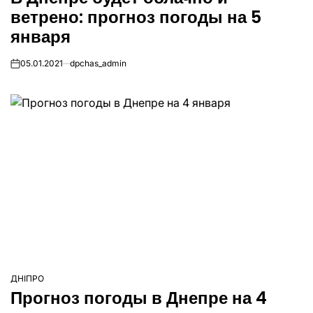
ветрено: прогноз погоды на 5
января
05.01.2021
dpchas_admin
on
ДНІПРО
ОПУБЛІКУВАТИ
Прогноз погоды в Днепре на 4
У