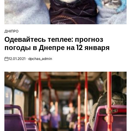
ДНІПРО
ОПУБЛІКУВАТИ
Одевайтесь теплее: прогноз
У
погоды в Днепре на 12 января
12.01.2021
dpchas_admin
on