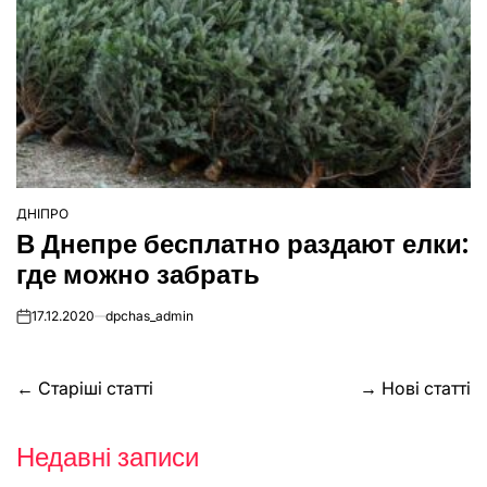
ДНІПРО
ОПУБЛІКУВАТИ
В Днепре бесплатно раздают елки:
У
где можно забрать
17.12.2020
dpchas_admin
on
Навігація
←
Старіші статті
→
Нові статті
за
Недавні записи