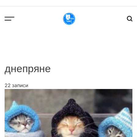
Перейти
до
вмісту
DPChas
днепряне
22 записи