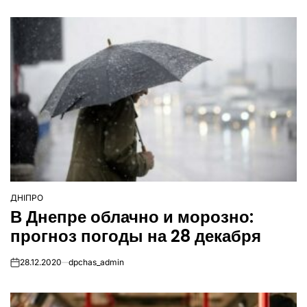
ДНІПРО
ОПУБЛІКУВАТИ
В Днепре облачно и морозно:
У
прогноз погоды на 28 декабря
28.12.2020
dpchas_admin
on