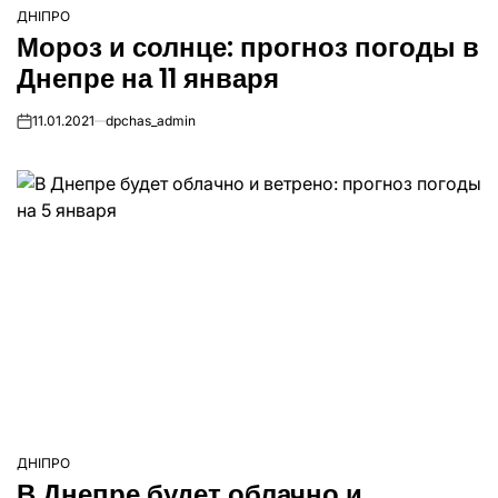
ДНІПРО
ОПУБЛІКУВАТИ
Мороз и солнце: прогноз погоды в
У
Днепре на 11 января
11.01.2021
dpchas_admin
on
ДНІПРО
ОПУБЛІКУВАТИ
В Днепре будет облачно и
У