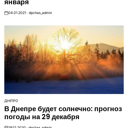
января
04.01.2021
dpchas_admin
on
ДНІПРО
ОПУБЛІКУВАТИ
В Днепре будет солнечно: прогноз
У
погоды на 29 декабря
29.12.2020
dpchas_admin