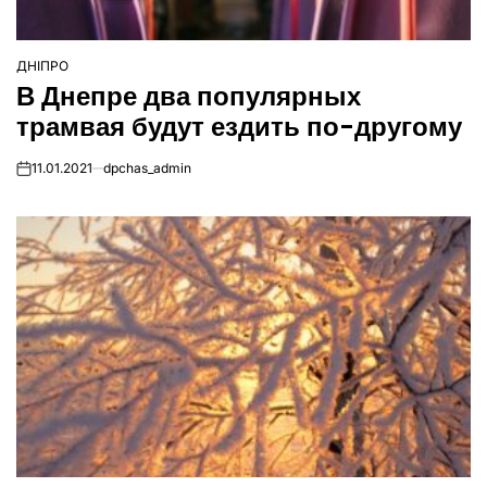
ДНІПРО
ОПУБЛІКУВАТИ
В Днепре два популярных
У
трамвая будут ездить по-другому
11.01.2021
dpchas_admin
on