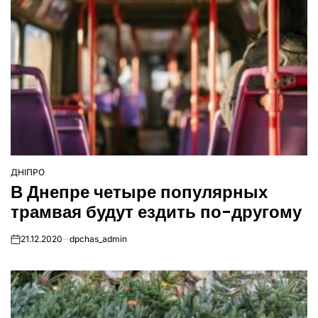
ДНІПРО
ОПУБЛІКУВАТИ
В Днепре четыре популярных
У
трамвая будут ездить по-другому
21.12.2020
dpchas_admin
on