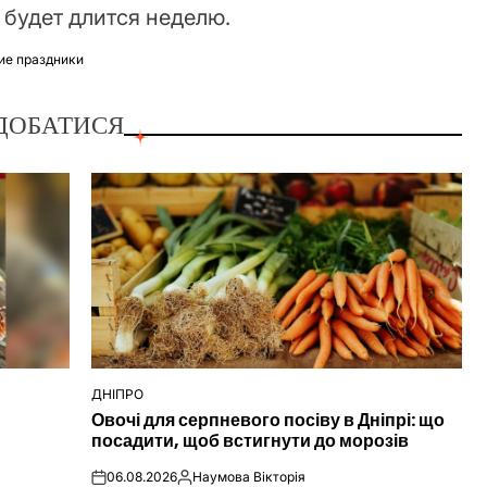
я будет длится неделю.
ие праздники
ДОБАТИСЯ
ДНІПРО
ОПУБЛІКУВАТИ
Овочі для серпневого посіву в Дніпрі: що
У
посадити, щоб встигнути до морозів
06.08.2026
Наумова Вікторія
on
Опубліковано