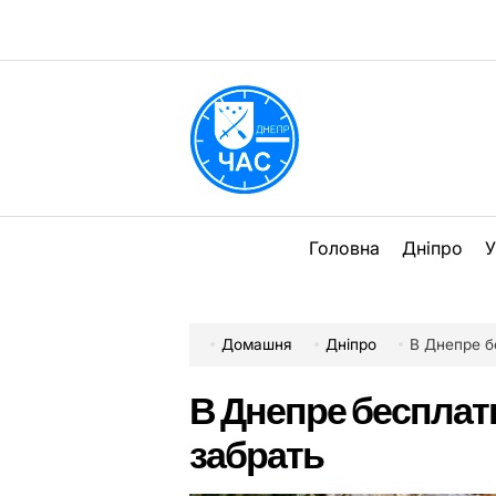
Перейти
до
вмісту
DPChas
Головна
Дніпро
У
Домашня
Дніпро
В Днепре б
В Днепре бесплат
забрать