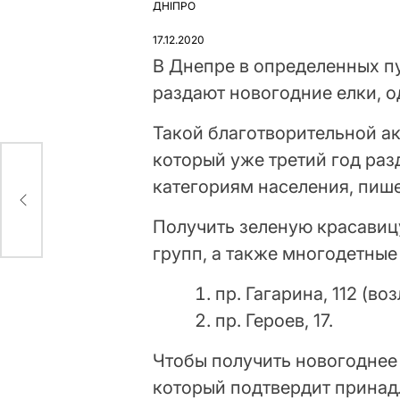
ДНІПРО
ОПУБЛІКУВАТИ
У
17.12.2020
В Днепре в определенных п
раздают новогодние елки, 
Такой благотворительной а
который уже третий год ра
категориям населения, пише
Получить зеленую красавицу
групп, а также многодетные
пр. Гагарина, 112 (во
пр. Героев, 17.
Чтобы получить новогоднее 
который подтвердит прина