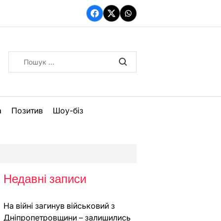
Facebook
Twitter
WhatsApp
Пошук:
а
Позитив
Шоу-біз
Недавні записи
На війні загинув військовий з
Дніпропетровщини – залишились