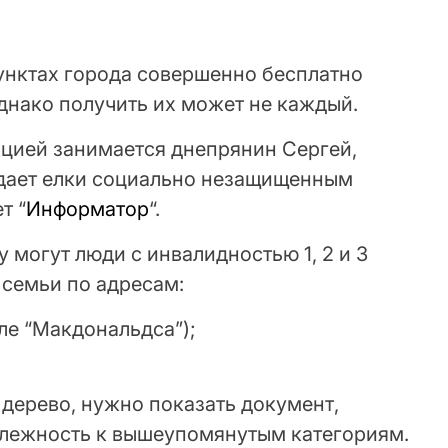
унктах города совершенно бесплатно
однако получить их может не каждый.
кцией занимается днепрянин Сергей,
здает елки социально незащищенным
т “
Информатор
“.
 могут люди с инвалидностью 1, 2 и 3
 семьи по адресам:
зле “Макдональдса”);
дерево, нужно показать документ,
длежность к вышеупомянутым категориям.