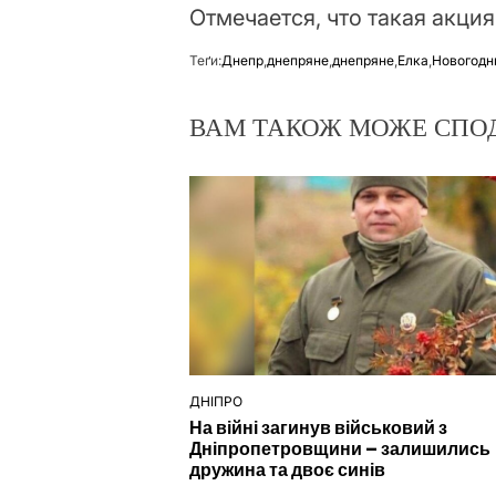
Отмечается, что такая акци
Теґи:
Днепр
,
днепряне
,
днепряне
,
Елка
,
Новогодн
ВАМ ТАКОЖ МОЖЕ СПО
ДНІПРО
ОПУБЛІКУВАТИ
На війні загинув військовий з
У
Дніпропетровщини – залишились
дружина та двоє синів