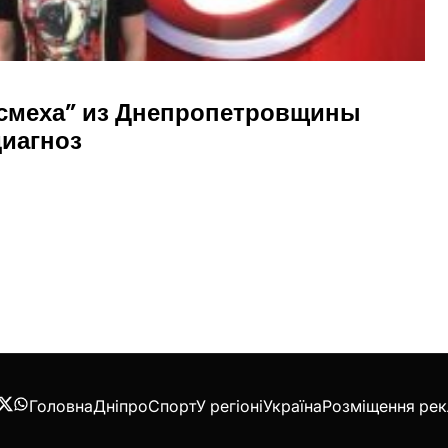
 смеха” из Днепропетровщины
иагноз
Головна
Дніпро
Спорт
У регіоні
Україна
Розміщення ре
acebook
Twitter
WhatsApp