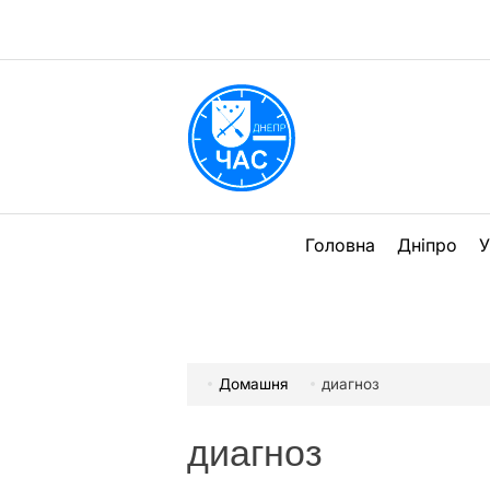
Перейти
до
вмісту
DPChas
Головна
Дніпро
У
Домашня
диагноз
диагноз