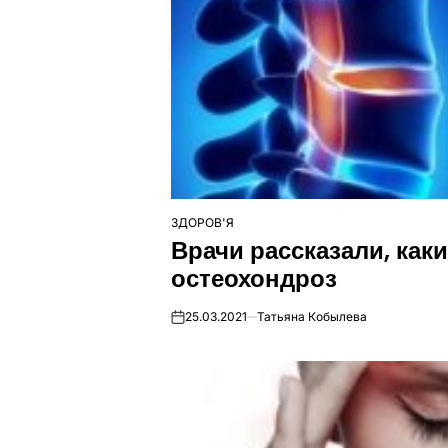
ЗДОРОВ'Я
ОПУБЛІКУВАТИ
Врачи рассказали, как
У
остеохондроз
25.03.2021
Татьяна Кобылева
on