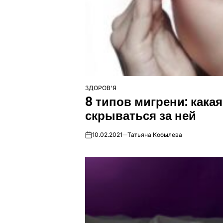
ЗДОРОВ'Я
ОПУБЛІКУВАТИ
8 типов мигрени: какая
У
скрываться за ней
10.02.2021
Татьяна Кобылева
on