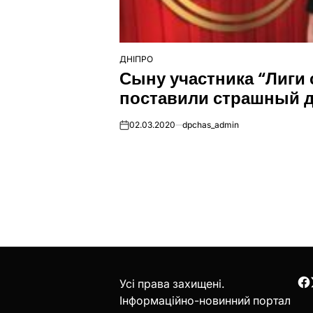
ДНІПРО
ОПУБЛІКУВАТИ
Сыну участника “Лиги
У
поставили страшный д
02.03.2020
dpchas_admin
on
Усі права захищені.
F
Інформаційно-новинний портал