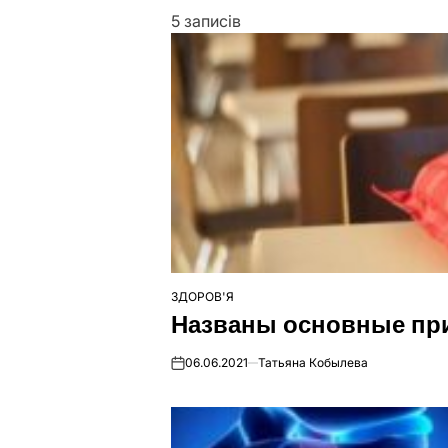
5 записів
ЗДОРОВ'Я
ОПУБЛІКУВАТИ
Названы основные пр
У
06.06.2021
Татьяна Кобылева
on