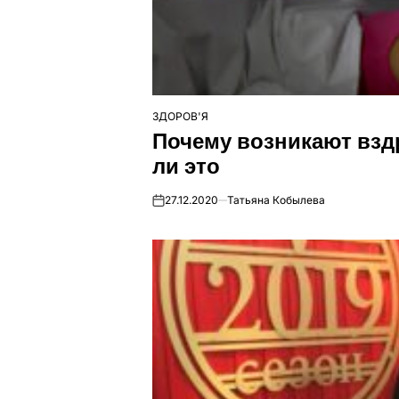
ЗДОРОВ'Я
ОПУБЛІКУВАТИ
Почему возникают взд
У
ли это
27.12.2020
Татьяна Кобылева
on