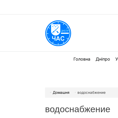
Перейти
до
вмісту
DPChas
Головна
Дніпро
У
Домашня
водоснабжение
водоснабжение