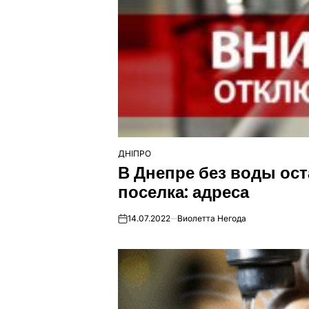
ДНІПРО
ОПУБЛІКУВАТИ
В Днепре без воды ост
У
поселка: адреса
14.07.2022
Виолетта Негода
on