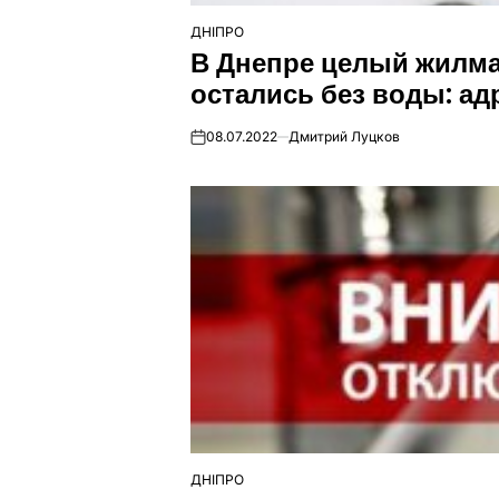
ДНІПРО
ОПУБЛІКУВАТИ
В Днепре целый жилма
У
остались без воды: ад
08.07.2022
Дмитрий Луцков
on
ДНІПРО
ОПУБЛІКУВАТИ