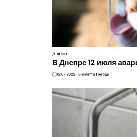
ДНІПРО
ОПУБЛІКУВАТИ
В Днепре 12 июля ава
У
12.07.2022
Виолетта Негода
on