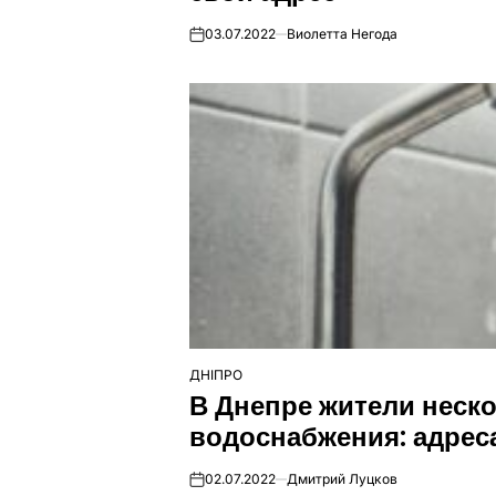
03.07.2022
Виолетта Негода
on
ДНІПРО
ОПУБЛІКУВАТИ
В Днепре жители неск
У
водоснабжения: адрес
02.07.2022
Дмитрий Луцков
on