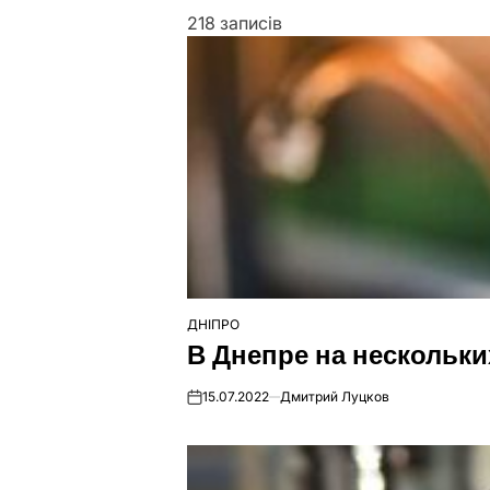
218 записів
ДНІПРО
ОПУБЛІКУВАТИ
В Днепре на нескольки
У
15.07.2022
Дмитрий Луцков
on