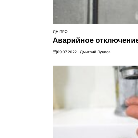
ДНІПРО
ОПУБЛІКУВАТИ
Аварийное отключение
У
09.07.2022
Дмитрий Луцков
on