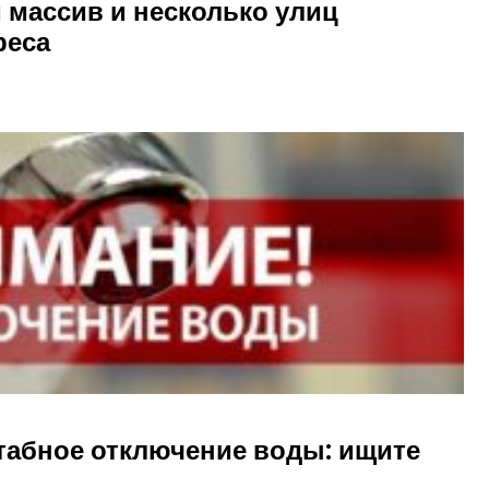
 массив и несколько улиц
реса
табное отключение воды: ищите