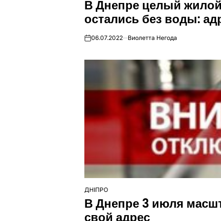
В Днепре целый жилой
У
остались без воды: ад
06.07.2022
Виолетта Негода
on
ДНІПРО
ОПУБЛІКУВАТИ
В Днепре 3 июля масш
У
свой адрес