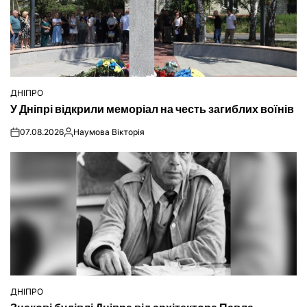
ДНІПРО
ОПУБЛІКУВАТИ
У Дніпрі відкрили меморіал на честь загиблих воїнів
У
07.08.2026
Наумова Вікторія
on
Опубліковано
ДНІПРО
ОПУБЛІКУВАТИ