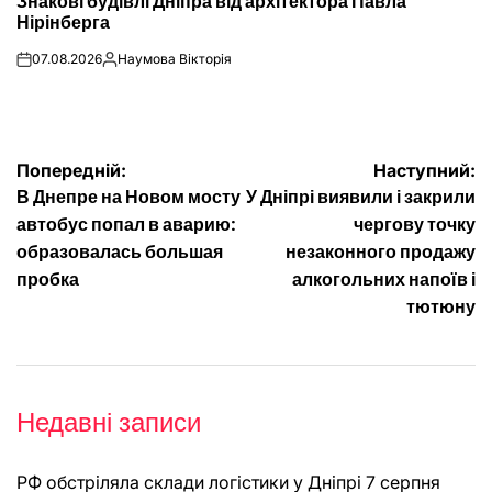
Знакові будівлі Дніпра від архітектора Павла
У
Нірінберга
07.08.2026
Наумова Вікторія
on
Опубліковано
Навігація
Попередній:
Наступний:
В Днепре на Новом мосту
У Дніпрі виявили і закрили
записів
автобус попал в аварию:
чергову точку
образовалась большая
незаконного продажу
пробка
алкогольних напоїв і
тютюну
Недавні записи
РФ обстріляла склади логістики у Дніпрі 7 серпня