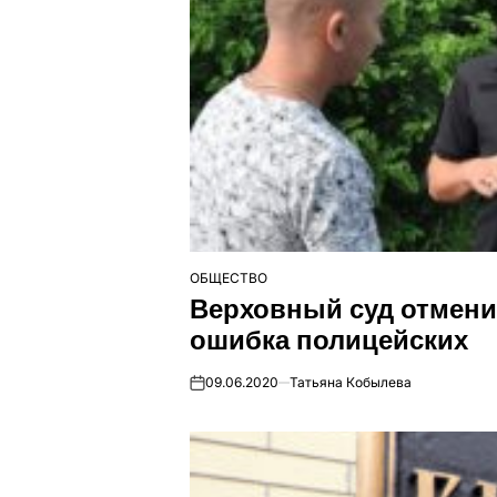
ОБЩЕСТВО
ОПУБЛІКУВАТИ
Верховный суд отмени
У
ошибка полицейских
09.06.2020
Татьяна Кобылева
on