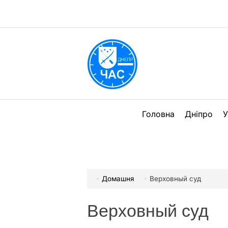
Перейти
до
вмісту
DPChas
Головна
Дніпро
У
Домашня
Верховный суд
Верховный суд