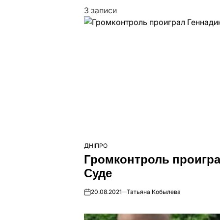
3 записи
ДНІПРО
ОПУБЛІКУВАТИ
Громконтроль проигра
У
Суде
20.08.2021
Татьяна Кобылева
on