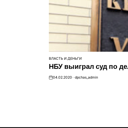
ВЛАСТЬ И ДЕНЬГИ
ОПУБЛІКУВАТИ
НБУ выиграл суд по д
У
04.02.2020
dpchas_admin
on