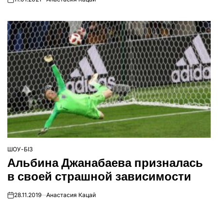
on
ШОУ-БІЗ
ОПУБЛІКУВАТИ
Альбина Джанабаева призналась
У
в своей страшной зависимости
28.11.2019
Анастасия Кацай
on