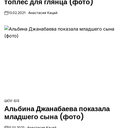
топлес для глянца (фото)
13.02.2021
Анастасия Кацай
on
ШОУ-БІЗ
ОПУБЛІКУВАТИ
Альбина Джанабаева показала
У
младшего сына (фото)
11.01.2021
Анастасия Кацай