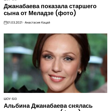
ОПУБЛІКУВАТИ
Джанабаева показала старшего
У
сына от Меладзе (фото)
01.03.2021
Анастасия Кацай
on
ШОУ-БІЗ
ОПУБЛІКУВАТИ
Альбина Джанабаева снялась
У