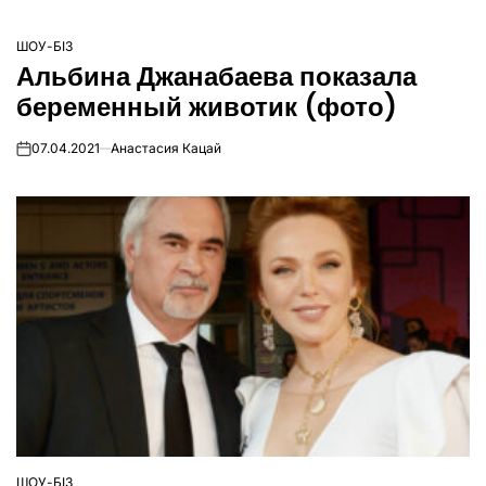
ШОУ-БІЗ
ОПУБЛІКУВАТИ
Альбина Джанабаева показала
У
беременный животик (фото)
07.04.2021
Анастасия Кацай
on
ШОУ-БІЗ