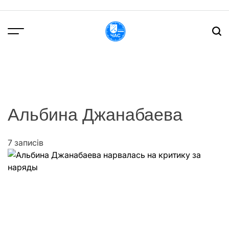
Перейти
до
вмісту
DPChas
Альбина Джанабаева
7 записів