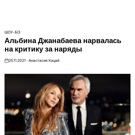
ШОУ-БІЗ
ОПУБЛІКУВАТИ
Альбина Джанабаева нарвалась
У
на критику за наряды
25.11.2021
Анастасия Кацай
on