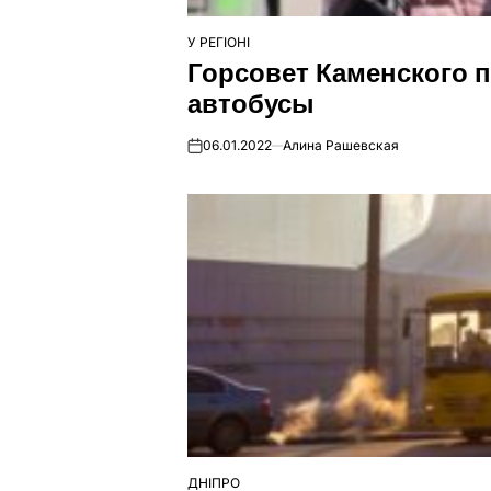
У РЕГІОНІ
ОПУБЛІКУВАТИ
Горсовет Каменского 
У
автобусы
06.01.2022
Алина Рашевская
on
ДНІПРО
ОПУБЛІКУВАТИ