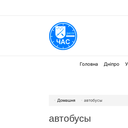
Перейти
до
вмісту
DPChas
Головна
Дніпро
У
Домашня
автобусы
автобусы