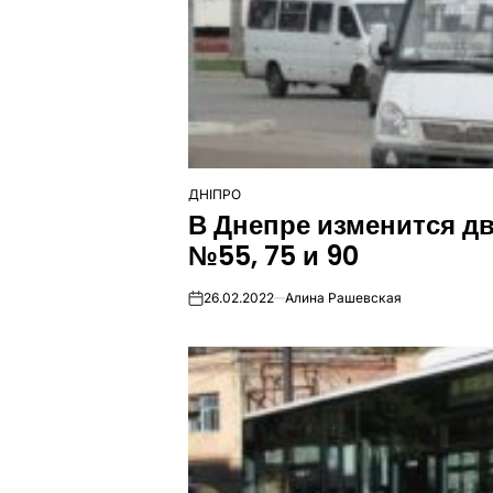
ДНІПРО
ОПУБЛІКУВАТИ
В Днепре изменится д
У
№55, 75 и 90
26.02.2022
Алина Рашевская
on