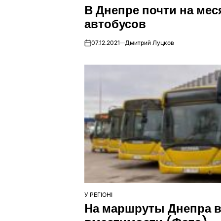
В Днепре почти на ме
У
автобусов
07.12.2021
Дмитрий Луцков
on
У РЕГІОНІ
ОПУБЛІКУВАТИ
На маршруты Днепра 
У