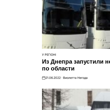
У РЕГІОНІ
ОПУБЛІКУВАТИ
Из Днепра запустили 
У
по области
21.06.2022
Виолетта Негода
on