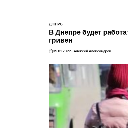
ДНІПРО
ОПУБЛІКУВАТИ
В Днепре будет работа
У
гривен
09.01.2022
Алексей Александров
on