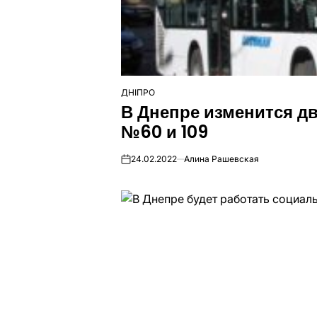
ДНІПРО
ОПУБЛІКУВАТИ
В Днепре изменится д
У
№60 и 109
24.02.2022
Алина Рашевская
on