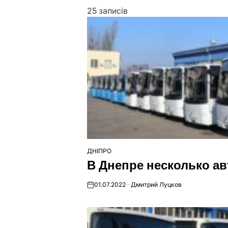
25 записів
ДНІПРО
ОПУБЛІКУВАТИ
В Днепре несколько а
У
01.07.2022
Дмитрий Луцков
on