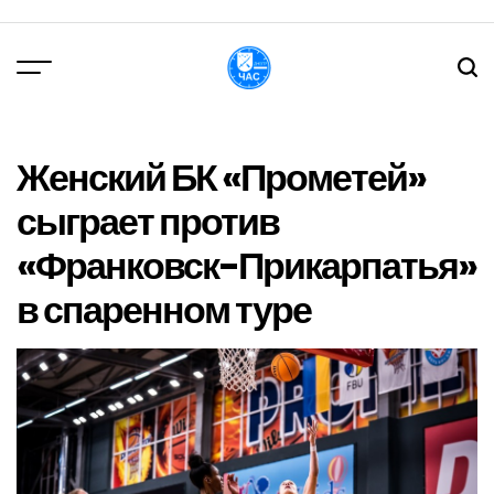
Перейти
до
вмісту
DPChas
Женский БК «Прометей»
сыграет против
«Франковск-Прикарпатья»
в спаренном туре