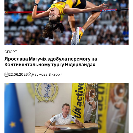
СПОРТ
ОПУБЛІКУВАТИ
Ярослава Магучіх здобула перемогу на
У
Континентальному турі у Нідерландах
22.06.2026
Наумова Вікторія
on
Опубліковано