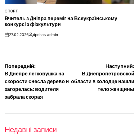
СПОРТ
ОПУБЛІКУВАТИ
Вчитель з Дніпра переміг на Всеукраїнському
У
конкурсі з фізкультури
27.02.2026
dpchas_admin
on
Опубліковано
Навігація
Попередній:
Наступний:
В Днепре легковушка на
В Днепропетровской
записів
скорости снесла дерево и
области в колодце нашли
загорелась: водителя
тело женщины
забрала скорая
Недавні записи