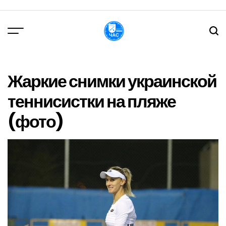
Перейти
до
вмісту
DPChas
Жаркие снимки украинской
теннисистки на пляже
(фото)