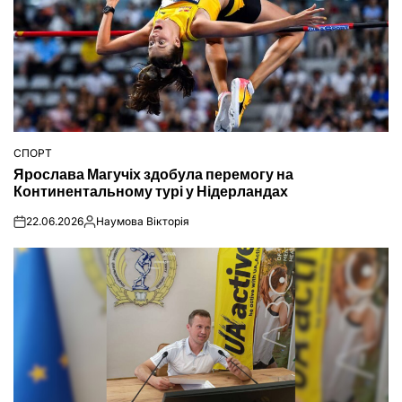
СПОРТ
ОПУБЛІКУВАТИ
Ярослава Магучіх здобула перемогу на
У
Континентальному турі у Нідерландах
22.06.2026
Наумова Вікторія
on
Опубліковано