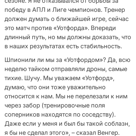
сезоне. Я не отказывался от борьбы за
победу в АПЛ и Лиге чемпионов. Тренер
должен думать о ближайшей игре, сейчас
это матч против «Уотфорда». Впереди
длинный путь, но мы должны доказать, что
в наших результатах есть стабильность.
Шпионили ли мы за «Уотфордом»? Да, всю
неделю тайком отправляли дроны, самые
тихие. Шучу. Мы уважаем «Уотфорд»,
думаю, что они тоже уважительно
относится к нам. Мы не перелезали к ним
через забор (тренировочные поля
соперников находятся по соседству).
Даже если у меня и был бы такой соблазн,
я бы не сделал этого», – сказал Венгер.