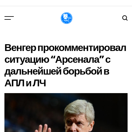
Перейти
до
вмісту
DPChas
Венгер прокомментировал
ситуацию “Арсенала” с
дальнейшей борьбой в
АПЛ и ЛЧ