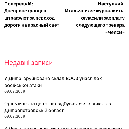
Навігація
Попередній:
Наступний:
Днепропетровцев
Итальянские журналисты
записів
штрафуют за переход
огласили зарплату
дороги на красный свет
следующего тренера
«Челси»
Недавні записи
У Дніпрі зруйновано склад ВООЗ унаслідок
російської атаки
09.08.2026
Оріль міліє та цвіте: що відбувається з річкою в
Дніпропетровській області
09.08.2026
У Дніпрі на наступному тижні планують відключення