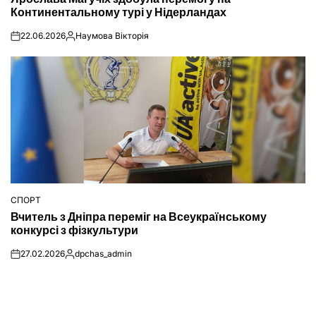
Континентальному турі у Нідерландах
22.06.2026
Наумова Вікторія
on
Опубліковано
СПОРТ
ОПУБЛІКУВАТИ
Вчитель з Дніпра переміг на Всеукраїнському
У
конкурсі з фізкультури
27.02.2026
dpchas_admin
on
Опубліковано