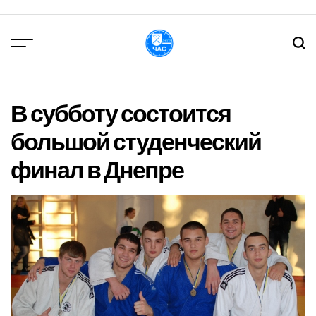
Перейти
до
вмісту
DPChas
В субботу состоится
большой студенческий
финал в Днепре