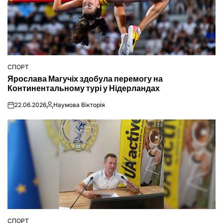
СПОРТ
ОПУБЛІКУВАТИ
Ярослава Магучіх здобула перемогу на
У
Континентальному турі у Нідерландах
22.06.2026
Наумова Вікторія
on
Опубліковано
СПОРТ