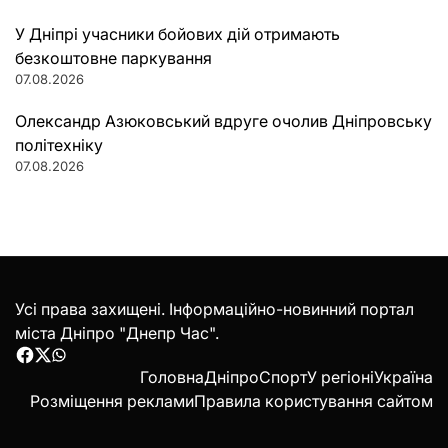
У Дніпрі учасники бойових дій отримають
безкоштовне паркування
07.08.2026
Олександр Азюковський вдруге очолив Дніпровську
політехніку
07.08.2026
Усі права захищені. Інформаційно-новинний портал
міста Дніпро "Днепр Час".
Facebook
Twitter
WhatsApp
Головна
Дніпро
Спорт
У регіоні
Україна
Розміщення реклами
Правила користування сайтом