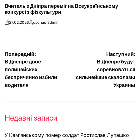
ОПУБЛІКУВАТИ
Вчитель з Дніпра переміг на Всеукраїнському
У
конкурсі з фізкультури
27.02.2026
dpchas_admin
on
Опубліковано
Навігація
Попередній:
Наступний:
В Днепре двое
В Днепре будут
записів
полицейских
соревноваться
беспричинно избили
сильнейшие скалолазы
водителя
Украины
Недавні записи
У Кам’янському помер солдат Ростислав Лупашко