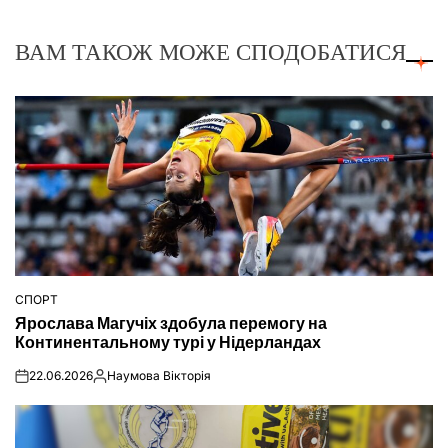
ВАМ ТАКОЖ МОЖЕ СПОДОБАТИСЯ
СПОРТ
ОПУБЛІКУВАТИ
Ярослава Магучіх здобула перемогу на
У
Континентальному турі у Нідерландах
22.06.2026
Наумова Вікторія
on
Опубліковано