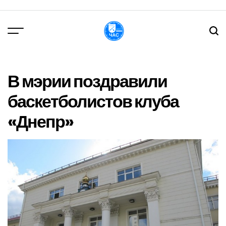
Перейти
до
вмісту
DPChas
В мэрии поздравили
баскетболистов клуба
«Днепр»