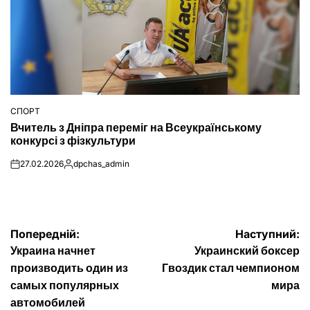
СПОРТ
ОПУБЛІКУВАТИ
Вчитель з Дніпра переміг на Всеукраїнському
У
конкурсі з фізкультури
27.02.2026
dpchas_admin
on
Опубліковано
Навігація
Попередній:
Наступний:
Украина начнет
Украинский боксер
записів
производить один из
Гвоздик стал чемпионом
самых популярных
мира
автомобилей