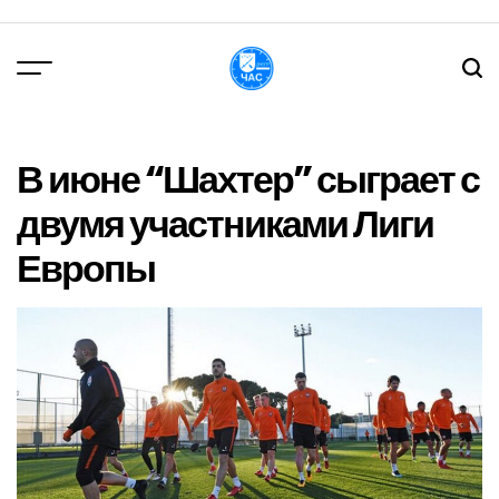
Перейти
до
вмісту
DPChas
В июне “Шахтер” сыграет с
двумя участниками Лиги
Европы