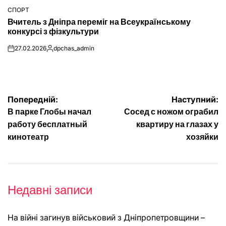
СПОРТ
ОПУБЛІКУВАТИ
Вчитель з Дніпра переміг на Всеукраїнському
У
конкурсі з фізкультури
27.02.2026
dpchas_admin
on
Опубліковано
Навігація
Попередній:
Наступний:
В парке Глобы начал
Сосед с ножом ограбил
записів
работу бесплатный
квартиру на глазах у
кинотеатр
хозяйки
Недавні записи
На війні загинув військовий з Дніпропетровщини –