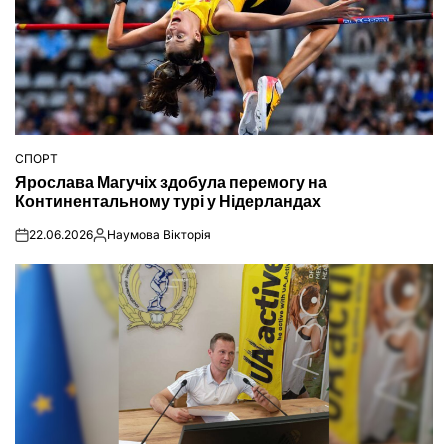
СПОРТ
ОПУБЛІКУВАТИ
Ярослава Магучіх здобула перемогу на
У
Континентальному турі у Нідерландах
22.06.2026
Наумова Вікторія
on
Опубліковано